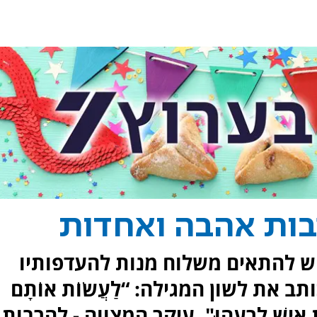
בות אהבה ואחדות
 יש להתאים משלוח מנות להעדפותיו
 את לשון המגילה: “לַעֲשׂוֹת אוֹתָם
 מָנוֹת אִישׁ לְרֵעֵהוּ". עיקר המצווה - להרבות