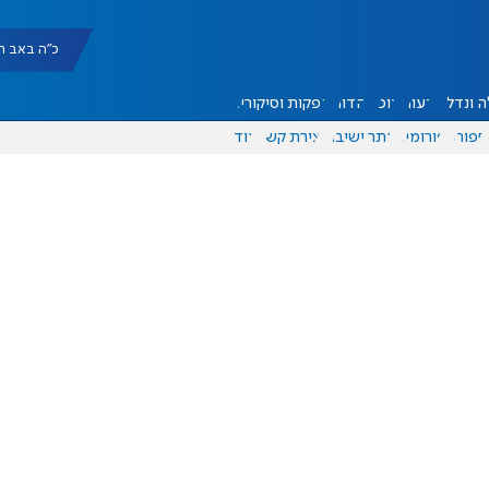
כ"ה באב תשפ"ו |
 ונדל"ן
דעות
אוכל
יהדות
הפקות וסיקורים
ספורט
פורומים
אתר ישיבה
יצירת קשר
עוד