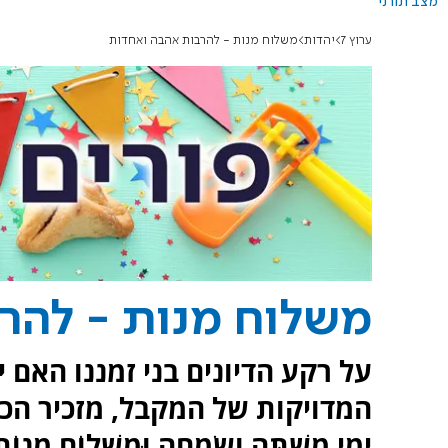
מצב תורני
ערוץ 7
יהדות
משלוח מנות - להרבות אהבה ואחדות
משלוח מנות - להר
על רקע הדיונים בני זמננו האם
המדויקות של המקבל, מזכיר הכותב
יְמֵי מִשְׁתֶּה וְשִׂמְחָה וּמִשְׁלוֹחַ