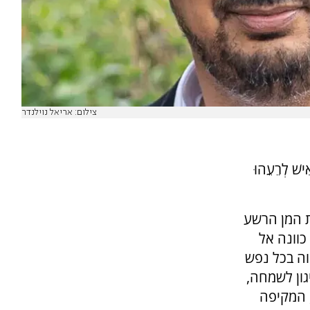
צילום: אריאל נוילנדר
ִישׁ לְרֵעֵהוּ
רת המן הרשע
כוונה אל
וה בכל נפש
גון לשמחה,
 המקיפה