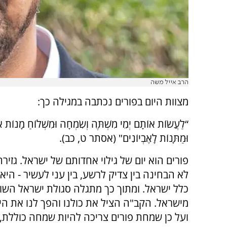
הרב אייל משה
מצוות היום בפורים נכתבה במגילה כך:
“לַעֲשׂוֹת אוֹתָם יְמֵי מִשְׁתֶּה וְשִׂמְחָה וּמִשְׁלוֹחַ מָנוֹת א
וּמַתָּנוֹת לָאֶבְיוֹנִים" (אסתר ט, כב).
פורים הוא יום של גילוי אחדותם של ישראל. גזי
לא הבחינה בין צדיק לרשע, בין עני לעשיר - היא 
כלל ישראל. ומתוך כך מתגלה סגולת ישראל השו
מישראל. הקב"ה הציל את כולנו והפך לנו את הי
ועל כן שמחת פורים צריכה להיות שמחה כוללת,