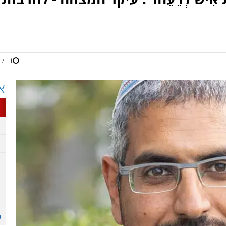
1 דקות
א