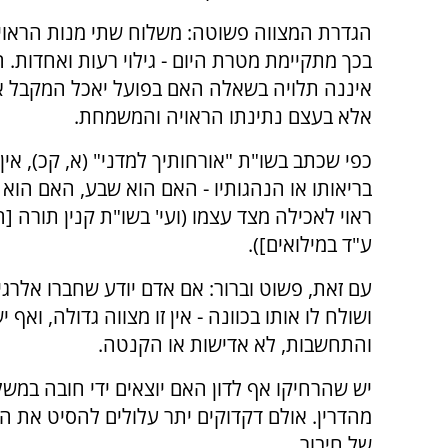
הגדרת המצווה פשוטה: משלוח שתי מנות הראויו
בכך מתקיימת מטרת היום - גילוי רעות ואחדות. 
איננה תלויה בשאלה האם בפועל יאכל המקבל 
אלא בעצם נתינתו הראויה והמשמחת.
כפי שכתב בשו"ת "אורחותיך למדני" (א, קכ), א
בריאותו או הנהגותיו - האם הוא שבע, האם הוא 
ראוי לאכילה מצד עצמו (ועי' בשו"ת קנין תורה [ח
ע"ד במילואים]).
עם זאת, פשוט וברור: אם אדם יודע שחברו אלרגי 
ושולח לו אותו בכוונה - אין זו מצווה גדולה, וא
והתחשבות, לא אדישות או הקנטה.
יש שהרחיקו אף לדון האם יוצאים ידי חובה במש
מהדרין. אולם דקדוקים יתר עלולים להסיט את המ
של חיבור.