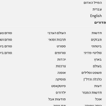
המייל האדום
עברית
English
מדורים
חדשות
העולם הערבי
פורום צע
מבזקים
תרבות ופנאי
פורום נשו
ביטחוני
ספורט
פורום בי
פוליטי-מדיני
פורומים
פורום בי
בארץ
יהדות
בעולם
צרכנות
משפט ופלילים
אופנה
כלכלה ונדל"ן
מוסיקה
דעות
פיוטקאסט
חדשות המגזר
ילדודס
אוכל
מודעות אבל
כיפה שחורה
מזג אוויר