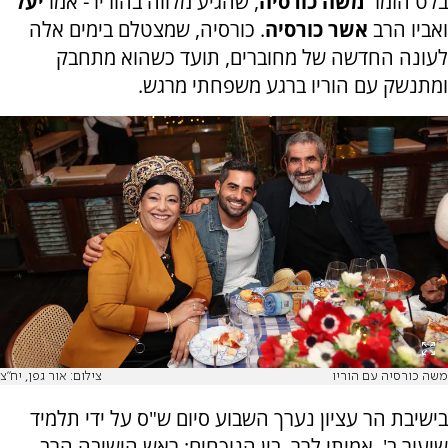
בלט הזמר
משה כורסיה
, שהגיע מלווה בהוריו - אמו
יעל
ואביו הרב
אשר כורסיה
. כורסיה, שמצטלם בימים אלה
לעונה החדשה של מחוברים, תועד כשהוא מתחבק
ומתנשק עם הוריו ברגע משפחתי מרגש.
משה כורסיה עם הוריו
צילום: אור גפן, יח"צ
בישיבת הר עציון נערך השבוע סיום ש"ס על ידי תלמיד
שיעור ב', אמיתי לרר. בין הנוכחים: ראש הישיבה הרב