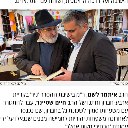
הישיבה ועל דרכה החינוכית, ושוחח עם התלמידים.
סופר בביקור
צילום: ללא קרדיט
הרב
איתמר לשם
, ר"מ בישיבת ההסדר 'ניר' בקריית
ארבע-חברון וחתנו של הר
ב חיים שטיינר
, עבר להתגורר
עם משפחתו סמוך לשכונת גל בחברון, שם נכנסו
לאחרונה משפחות יהודיות לחמישה מבנים שנגאלו על ידי
עמותת 'הרחיבי מקום אהלך'.