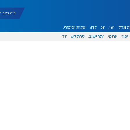
כ"ה באב תשפ"ו |
 ונדל"ן
דעות
אוכל
יהדות
הפקות וסיקורים
ספורט
פורומים
אתר ישיבה
יצירת קשר
עוד