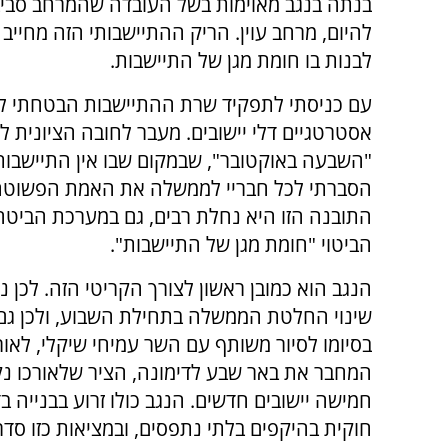
בנתה בנגב מאוימות בשל העובדה שהמרחב סביבן 
להיום, מרחב עוין. הריק ההתיישבותי הזה מחייב ש
לבנות בו חומת מגן של התיישבות.
עם כניסתי לתפקיד שרת ההתיישבות הבטחתי לע
אסטרטגיים דלי יישובים. מעבר לחובה הציונית לי
"השבעה באוקטובר", שבמקום שבו אין התיישבות, א
הסברתי לכל חבריי לממשלה את האמת הפשוטה: 
התובנה הזו היא נחלת רבים, גם במערכת הביטחו
הביטוי "חומת מגן של התיישבות".
הנגב הוא כמובן ראשון לצורך הקריטי הזה. לכן 
שינוי החלטת הממשלה בתחילת השבוע, ולכן גם
המחבר את באר שבע לדימונה, הציר שלאורכו נק
חמישה יישובים חדשים. הנגב כולו זרוע בבנייה ב
חוקית בהיקפים בלתי נתפסים, ובמציאות כזו סדרי