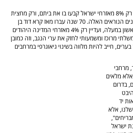
הנגב הוא 60% משטחה של מדינת ישראל, אבל רק 8% מאזרחי ישראל קבעו בו את ביתם, ורק מחצית
מהם יהודים. תעצרו כאן רגע כדי לעכל את הנתונים הנוראים האלה. 70 שנה עברו מאז קרא דוד בן
גוריון ליישב את הנגב, והגדיר זאת כאתגר ציוני ראשון במעלה, ועדיין רק 4% מאזרחי המדינה היהודים
תי מרוכז ומשמעותי לחזק את ערי הנגב, וזה כמובן
ערים, חייב להיות מלווה בשינוי גיאוגרפי במרחבים
יתר, מרחבי
 אלא מלאים
, בדרום
היבט
ות יד
שלנו, אלא
בריחים",
נת ישראל