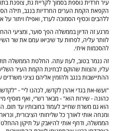
עיר חרדית נוספת בסמוך לקריית גת, צופנת בתו
הקפאת הקמת הערים החרדיות בנגב, תילה הסמ
ללהבים וכסיף הסמוכה לערד, ואפילו ויתור על א
מרגע זה הדיון בממשלה הפך סוער, ומציעי ההח
לוותר עליה, לפחות עד שיביאו עמם את שר השיכו
להסכמות איתי.
זה נגמר בטוב, לעת עתה. החלטת הממשלה תוקנ
עליו, והצוות שהוקם לבחינת הקמת העיר השלישית
ההתיישבות בנגב ולהזמין אליהם נציגי משרדים 
"ועשו-את בגדי אהרן לקדשו, לכהנו לי" - "לקדשו 
כהונה - שירות הוא" - מבאר רש"י, ואף מוסיף
הוא גם משרת שחייב לעמוד בחובותיו עד תום. הרע
ומנחה אותי לאורך כל שליחותי הציבורית, ונרא
הממשלה, ודחף אותי להיאבק על תיקון ההחלטה, 