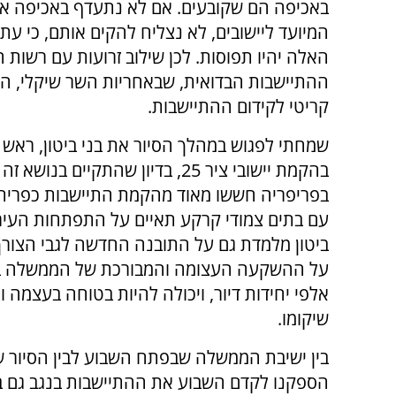
באכיפה הם שקובעים. אם לא נתעדף באכיפה 
המיועד ליישובים, לא נצליח להקים אותם, כי עת
האלה יהיו תפוסות. לכן שילוב זרועות עם רשות
ההתיישבות הבדואית, שבאחריות השר שיקלי, הו
קריטי לקידום ההתיישבות.
שמחתי לפגוש במהלך הסיור את בני ביטון, ראש ע
בהקמת יישובי ציר 25, בדיון שהתק
בפריפריה חששו מאוד מהקמת התיישבות כפרית
עם בתים צמודי קרקע תאיים על התפתחות העיר
ביטון מלמדת גם על התובנה החדשה לגבי הצורך
על ההשקעה העצומה והמבורכת של הממשלה בעי
אלפי יחידות דיור, ויכולה להיות בטוחה בעצמה ו
שיקומו.
בין ישיבת הממשלה שבפתח השבוע לבין הסיור שב
הספקנו לקדם השבוע את ההתיישבות בנגב גם 