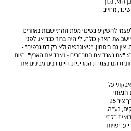
הוא, נכון
ינוי, מחייב
צמי להשקיע בשינוי מפת ההתיישבות באזורים
ישב את הארץ כולה, לי היה ברור כבר אז, לפני
ין גם ביטחון. "גיאוגרפיה ולא רק דמוגרפיה" -
"אם נאבד את המרחבים - נאבד את הארץ". היום
נית וגם בצמרת המדינית. היום רבים מבינים את
נאבקתי על
 הגעתי
בסיומו לסיור משותף עם השר עמיחי שיקלי, לאורך ציר 25
ים, בע"ה,
דואית בלתי
 עדיפויות