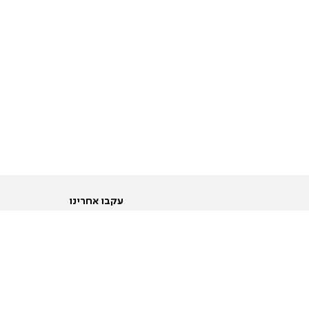
עקבו אחרינו
ות
טוויטר
ם הריון ולידה
פייסבוק
ום לקראת נישואין וזוגיות
אינסטגרם
ום צעירים מעל עשרים
יוטיוב