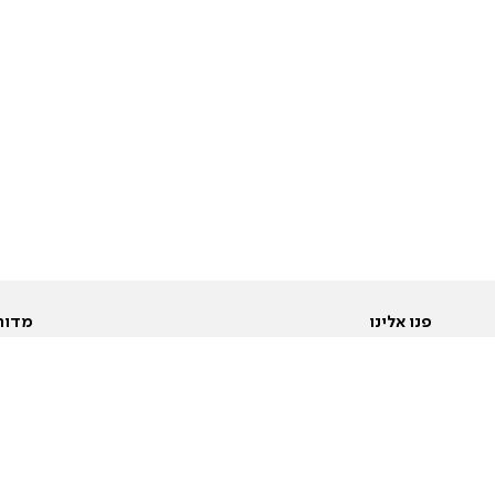
פנו אלינו
מדור
אודות
Pусский
חד
יצירת קשר
عربية
מב
פרסמו אצלנו
בי
תנאי שימוש
פו