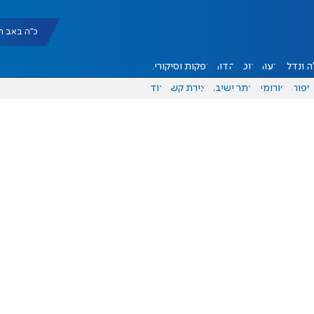
כ"ה באב תשפ"ו |
 ונדל"ן
דעות
אוכל
יהדות
הפקות וסיקורים
ספורט
פורומים
אתר ישיבה
יצירת קשר
עוד