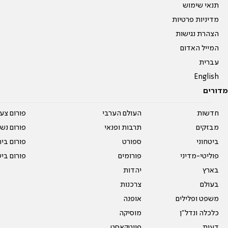
תנאי שימוש
מדיניות פרטיות
הצהרת נגישות
המייל האדום
עברית
English
מדורים
חדשות
העולם הערבי
פורום צע
מבזקים
תרבות ופנאי
פורום נשו
ביטחוני
ספורט
פורום בי
פוליטי-מדיני
פורומים
פורום בי
בארץ
יהדות
בעולם
צרכנות
משפט ופלילים
אופנה
כלכלה ונדל"ן
מוסיקה
דעות
פיוטקאסט