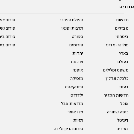
מדורים
חדשות
העולם הערבי
פורום צע
מבזקים
תרבות ופנאי
פורום נשו
ביטחוני
ספורט
פורום בי
פוליטי-מדיני
פורומים
פורום בי
בארץ
יהדות
בעולם
צרכנות
משפט ופלילים
אופנה
כלכלה ונדל"ן
מוסיקה
דעות
פיוטקאסט
חדשות המגזר
ילדודס
אוכל
מודעות אבל
כיפה שחורה
מזג אוויר
דיגיטל
תגיות
צעירים
פורום הריון ולידה