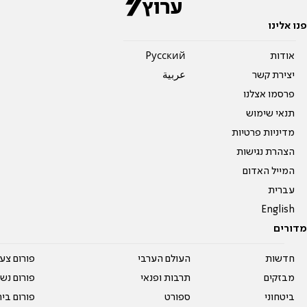
פנו אלינו
אודות
Pусский
יצירת קשר
عربية
פרסמו אצלנו
תנאי שימוש
מדיניות פרטיות
הצהרת נגישות
המייל האדום
עברית
English
מדורים
חדשות
העולם הערבי
פורום צע
מבזקים
תרבות ופנאי
פורום נשו
ביטחוני
ספורט
פורום בי