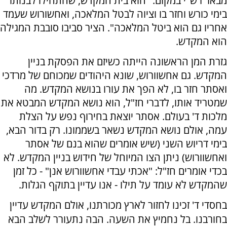
מבאר רש"י במקום: "הוא בית המקדש, שהתחילו לבנותו
בימי כורש וחזר בו וציוה לבטל המלאכה, ואחשורוש שעמד
אחריו גם הוא ביטל המלאכה". הציר סביבו סובבת המגילה
הוא המקדש.
גזרת המן הראשונה הייתה כשיזם את הפסקת בניין
המקדש. גם אחשוורוש, שונא היהודים שמכוחם של מרדכי
ואסתר חזר בו, לא הפך את עורו בנושא המקדש. מה
שמטריד אותו, לדברי חז"ל, הוא נושא המקדש המבטא את
מלכות ד' בעולם. אסתר יוצאת בחירוף נפש על הצלת
עמה, אולם נושא המקדש נשאר בשממונו. רק בדור הבא,
בימי דריוש השני (שיש אומרים שהוא בנם של אסתר
ואחשוורוש) ניתן הצו המיוחל של חידוש בניין המקדש. לא
בכדי אומרים חז"ל: "אכתי עבדי אחשוורוש אנן" - כל זמן
שהמקדש לא עומד על תילו - אנו עדיין בתוקף הגלות.
בחסדי ד' זכינו לחזור לארץ מכורתנו, אולם המקדש עדיין
בחורבנו. בל נחמיץ את השעה. הבה נתעורר לשלב הבא