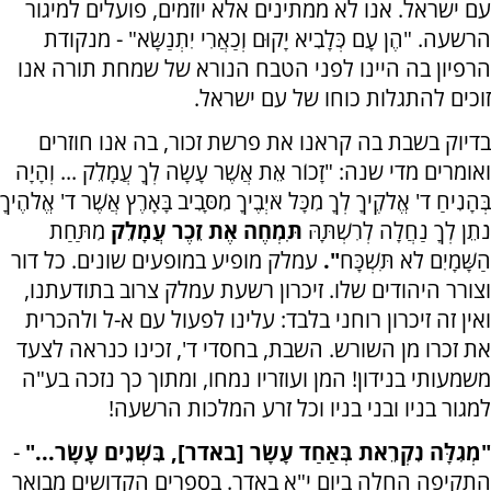
עם ישראל. אנו לא ממתינים אלא יוזמים, פועלים למיגור
הרשעה. "הֶן עָם כְּלָבִיא יָקוּם וְכַאֲרִי יִתְנַשָּׂא" - מנקודת
הרפיון בה היינו לפני הטבח הנורא של שמחת תורה אנו
זוכים להתגלות כוחו של עם ישראל.
בדיוק בשבת בה קראנו את פרשת זכור, בה אנו חוזרים
ואומרים מדי שנה: "זָכוֹר אֵת אֲשֶׁר עָשָׂה לְךָ עֲמָלֵק ... וְהָיָה
בְּהָנִיחַ ד' אֱלֹקֶיךָ לְךָ מִכָּל אֹיְבֶיךָ מִסָּבִיב בָּאָרֶץ אֲשֶׁר ד' אֱלֹהֶיךָ
נֹתֵן לְךָ נַחֲלָה לְרִשְׁתָּהּ
תִּמְחֶה אֶת זֵכֶר עֲמָלֵק
מִתַּחַת
הַשָּׁמָיִם לֹא תִּשְׁכָּח
".
עמלק מופיע במופעים שונים. כל דור
וצורר היהודים שלו. זיכרון רשעת עמלק צרוב בתודעתנו,
ואין זה זיכרון רוחני בלבד: עלינו לפעול עם א-ל ולהכרית
את זכרו מן השורש. השבת, בחסדי ד', זכינו כנראה לצעד
משמעותי בנידון! המן ועוזריו נמחו, ומתוך כך נזכה בע"ה
למגור בניו ובני בניו וכל זרע המלכות הרשעה!
"מְגִלָּה נִקְרֵאת בְּאַחַד עָשָׂר [באדר], בִּשְׁנֵים עָשָׂר..."
-
התקיפה החלה ביום י"א באדר. בספרים הקדושים מבואר