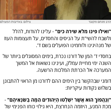
הרב מנחם מקובר
צילום: באדיבות המצולם
"ואילו פינו מלא שירה כים"
- עלינו להודות, להלל
ולשבח להשי"ת על הניסים והחסדים, על תעצומות העוז
של מנהיגינו ולוחמינו הפועלים בשם ד'.
בחסדי ד' המן של דורנו נכרת, בימים המסוגלים ביותר של
השנה ימי מחיית עמלק, ועינינו נשואות אל המשך
המערכה אל הכרתת המלכות הרשעה.
דומני שבהקשר בין הימים ההם לדורנו מן הראוי להתבונן
בשלוש נקודות עיקריות:
"וְנַהֲפוֹךְ הוּא אֲשֶׁר יִשְׁלְטוּ הַיְּהוּדִים הֵמָּה בְּשֹׂנְאֵיהֶם"
-
מכת המנע, היוזמה הנחרצת, היא גילוי כוחו הפנימי של