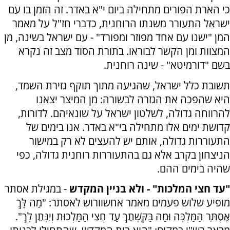
כי הארת הפורים מתחילה ביום י"א באדר. זה הזמן בו עם
ישראל התעורר משנתו הרוחנית, כדברי חז"ל על מאמר
המן "ישנו עם אחד מפוזר ומפורד" - עם ישראל בשינה, מן
המצוות ומן הקשר לבוראו. בתורת הסוד מצב זה נקרא
בשם "דורמיטא" - שינה רוחנית.
תשובת כלל ישראל, שהגיעה מתוך תוקף גזירת השמד,
היא שהפכה את הגזרה לבשורה: מן המיצר יצאנו
להרווחה גדולה, לשלטון ישראל על שונאיהם. לדורות,
קדושת ימים אלו מתחילה בי"א באדר. אנו בימים של
התעוררות גדולה, אותם יש להעצים לא רק במישור
הניצחון בקרב אלא גם בהתעוררות רוחנית גדולה, כפי
שהיה בימים ההם.
"עד חצי המלכות" - ולא בניין המקדש
- במגילת אסתר
מופיע שלוש פעמים מאמר אחשוורוש לאסתר: "מַה לָּךְ
אֶסְתֵּר הַמַּלְכָּה וּמַה בַּקָּשָׁתֵךְ עַד חֲצִי הַמַּלְכוּת וְיִנָּתֵן לָךְ".