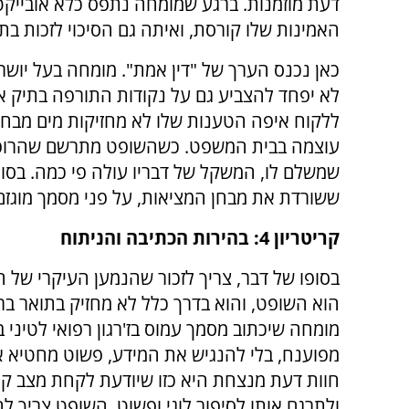
דעת מוזמנות. ברגע שמומחה נתפס כלא אובייקטי
האמינות שלו קורסת, ואיתה גם הסיכוי לזכות בתי
כאן נכנס הערך של "דין אמת". מומחה בעל יוש
לא יפחד להצביע גם על נקודות התורפה בתיק א
ללקוח איפה הטענות שלו לא מחזיקות מים מבחינ
עוצמה בבית המשפט. כשהשופט מתרשם שהרופא 
שמשלם לו, המשקל של דבריו עולה פי כמה. בסופ
ששורדת את מבחן המציאות, על פני מסמך מוגז
קריטריון 4: בהירות הכתיבה והניתוח
בסופו של דבר, צריך לזכור שהנמען העיקרי של 
הוא השופט, והוא בדרך כלל לא מחזיק בתואר בר
מומחה שיכתוב מסמך עמוס בז'רגון רפואי לטיני ב
מפוענח, בלי להנגיש את המידע, פשוט מחטיא 
חוות דעת מנצחת היא כזו שיודעת לקחת מצב קלי
ולתרגם אותו לסיפור לוגי ופשוט. השופט צריך לה