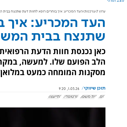
מצב תורני
ערוץ 7
צרכנות
העד המכריע: איך בוחרים רופא לחוות דעת שתנצח בבית 
העד המכריע: איך ב
שתנצח בבית המש
כאן נכנסת חוות הדעת הרפואית.
הלב הפועם שלו. למעשה, במקר
מסקנות המומחה כמעט במלואן.
תוכן שיווקי
1.03.26, 9:20
רופא
בית משפט
אורטופדיה
התייעצות