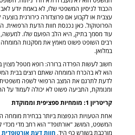
המשפט הוא לא מעבדה ולא חדר ניתוח. השופט,
הכבוד לניסיון המשפטי שלו, לא באמת יודע לאב
עצבית או לקבוע אם פרוצדורה כירורגית בוצעה ל
הפרוטוקול. כאן נכנסת חוות הדעת הרפואית. ה
עוד מסמך בתיק, היא הלב הפועם שלו. למעשה, 
רבים השופט פשוט מאמץ את מסקנות המומחה 
במלואן.
חשוב לעשות הפרדה ברורה: רופא מטפל מצוין ב
הוא לא בהכרח המומחה שאתם רוצים בבית המשפ
לדעת לתרגם את המצב הרפואי לשפה משפטית של 
ומנומקת, התביעה פשוט לא יכולה לעמוד על הרג
קריטריון 1: מומחיות ספציפית וממוקדת
אחת הטעויות הנפוצות ביותר בבחירת מומחה ה
המשפט, המושג "אורתופד" הוא רחב מדי מכדי ל
מורכבת בשורש כף היד,
חוות דעת אורטופדית
ש