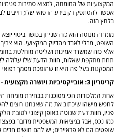
המקצועיות של המומחה, למצוא סתירות פנימיות ב
אפשר להסתפק רק בידע הרפואי שלו; חייבים לבדו
בלחץ הזה.
מומחה מנוסה הוא כזה שניחן בכושר ביטוי יוצא ד
השופט, מבלי לאבד מהדיוק המקצועי. הוא צריך לה
אלא כזה שמשדר אמינות ושליטה מוחלטת בחומר.
תחת מתקפת שאלות, חוות הדעת שלו עלולה לאבד
המסקנות בעל פה היא זו שהופכת מסמך רפואי 
קריטריון 3: אובייקטיביות ויושרה מקצועית - המפתח ל"דין אמת"
אחת המלכודות הכי מסוכנות בבחירת מומחה הי
לחפש מישהו שיכתוב את מה שאנחנו רוצים להש
פניו, חוות דעת שנוטה באופן קיצוני לטובת הלק
כמו נכס, אבל במציאות המשפטית מדובר בפצצ
שופטים הם לא פראיירים; יש להם חושים חדים לז