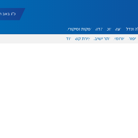
כ"ג באב תשפ"ו |
 ונדל"ן
דעות
אוכל
יהדות
הפקות וסיקורים
ספורט
פורומים
אתר ישיבה
יצירת קשר
עוד