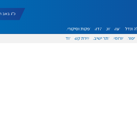
כ"ג באב תשפ"ו |
 ונדל"ן
דעות
אוכל
יהדות
הפקות וסיקורים
ספורט
פורומים
אתר ישיבה
יצירת קשר
עוד