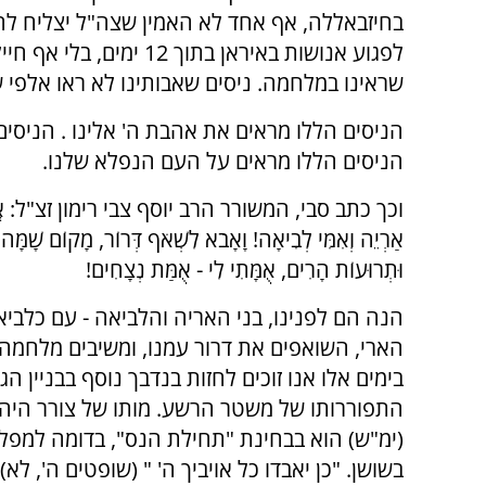
בחיזבאללה, אף אחד לא האמין שצה"ל יצליח לח
לפגוע אנושות באיראן בת
שראינו במלחמה. ניסים שאבותינו לא ראו אלפי שנ
הניסים הללו מראים את אהבת ה' אלינו . הניסי
הניסים הללו מראים על העם הנפלא שלנו.
וכך כתב סבי, המשורר הרב יוסף צבי רימון זצ"ל: אֱמֹ
אַרְיֵה וְאִמִּי לְבִיאָה! וָאָבֹא לִשְׁאֹף דְּרוֹר, מָקוֹם שָׁמָּה
וּתְרוּעוֹת הָרִים, אֻמָּתִי לִי - אֻמַּת נְצָחִים!
הנה הם לפנינו, בני האריה והלביאה - עם כלבי
הארי, השואפים את דרור עמנו, ומשיבים מלחמה
בימים אלו אנו זוכים לחזות בנדבך נוסף בבניין הג
התפוררותו של משטר הרשע. מותו של צורר היהו
(ימ"ש) הוא בבחינת "תחילת הנס", בדומה למפל
בשושן. "כן יאבדו כל אויביך ה' " (שופטים ה', לא).