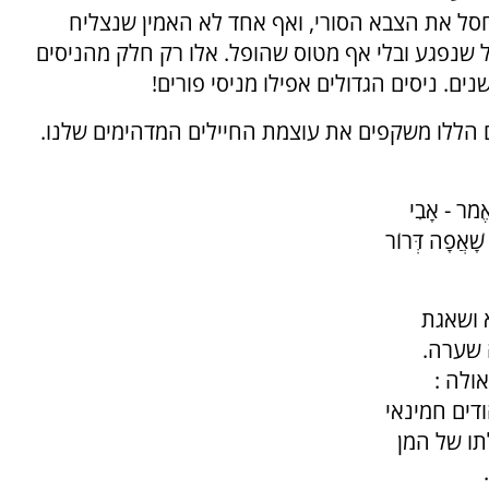
סל את הצבא הסורי, ואף אחד לא האמין שנצליח
וך 12 ימים, בלי אף חייל שנפגע ובלי אף מטוס שהופל. אלו רק חלק מהניסים
ים. ניסים הגדולים אפילו מניסי פורים!
ם הללו משקפים את עוצמת החיילים המדהימים שלנו.
ר - אָבִי
 שָׁאֲפָה דְּרוֹר
א ושאגת
 שערה.
אולה :
דים חמינאי
תו של המן