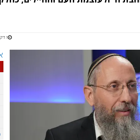
1 דקות
א