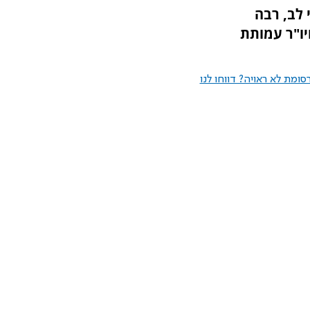
לב, רבה
יו"ר עמותת
ומת לא ראויה? דווחו לנו