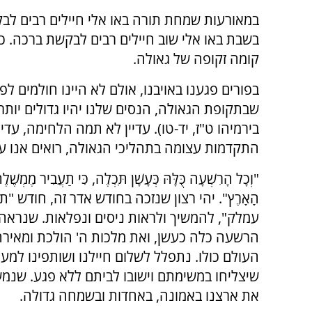
במאורעות שמחת תורה באו אלי חיילים רבים לב
בשבת באו אלי שוב חיילים רבים לבקשת ברכה. כע
קומה זקופה של גאולה.
בפורים פגענו באויבנו, אולם לא היינו חולמים לפ
שבתקופת הגאולה, הנסים שלנו יהיו גדולים יותר
בירמיהו ט"ז, יד-טו). עדיין לא תמה הלחימה, עדיי
התקדמות עצומה בתהליכי הגאולה, רואים אנו ע
"וְכָל הָרִשְׁעָה כֻּלָּהּ כְּעָשָׁן תִּכְלֶה, כִּי תַעֲבִיר מֶמְשֶׁלֶת
הָאָרֶץ". יהי רצון שנזכה בחודש אדר זה, חודש "
עמלק", להמשיך ולראות ניסים ונפלאות. שנראה
הרשעה כלה כעשן, ואת מלכות ה' הולכת ומאירה 
העולם כולו. נתפלל לשלום חיילנו ושותפינו למע
שיצליחו במשימתם וישובו לביתם ללא פגע. שנמש
את ארצנו באמונה, באחדות ובשמחה גדולה.