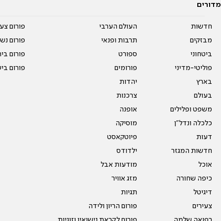
מדורים
חדשות
העולם הערבי
פורום צע
מבזקים
תרבות ופנאי
פורום נשו
ביטחוני
ספורט
פורום בי
פוליטי-מדיני
פורומים
פורום בי
בארץ
יהדות
בעולם
צרכנות
משפט ופלילים
אופנה
כלכלה ונדל"ן
מוסיקה
דעות
פיוטקאסט
חדשות המגזר
ילדודס
אוכל
מודעות אבל
כיפה שחורה
מזג אוויר
דיגיטל
תגיות
צעירים
פורום הריון ולידה
רפואה שלמה
פורום לקראת נישואין וזוגיות