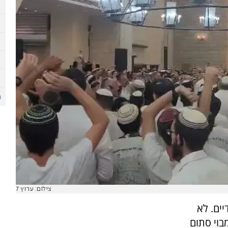
צילום: ערוץ 7
ים. לא
בוי סתום