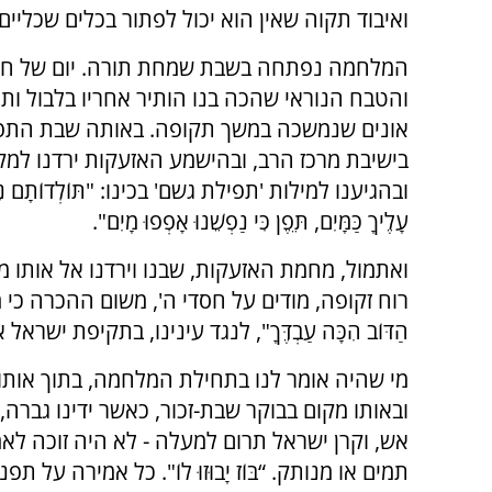
ואיבוד תקוה שאין הוא יכול לפתור בכלים שכליים-
המלחמה נפתחה בשבת שמחת תורה. יום של חג
והטבח הנוראי שהכה בנו הותיר אחריו בלבול ות
אונים שנמשכה במשך תקופה. באותה שבת התפ
בישיבת מרכז הרב, ובהישמע האזעקות ירדנו למק
ובהגיענו למילות 'תפילת גשם' בכינו: "תּוֹלְדוֹתָם נִשְׁפ
עָלֶיךָ כַּמָּיִם, תֵּפֶן כִּי נַפְשֵׁנוּ אָפְפוּ מָיִם".
ואתמול, מחמת האזעקות, שבנו וירדנו אל אותו 
רוח זקופה, מודים על חסדי ה', משום ההכרה כי מתקי
הַדּוֹב הִכָּה עַבְדֶּךָ", לנגד עינינו, בתקיפת ישראל
מי שהיה אומר לנו בתחילת המלחמה, בתוך אותו
ובאותו מקום בבוקר שבת-זכור, כאשר ידינו גברה, 
אש, וקרן ישראל תרום למעלה - לא היה זוכה לאמ
תמים או מנותק. “בּוֹז יָבוּזוּ לוֹ". כל אמירה על