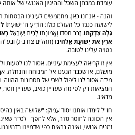
עומדת במבחן השכל וההיגיון האנושי של אותה 
והנה - אנחנו כאן. מתממשים לעינינו הבטחות ה
לישועה כנגד כל העולם כולו: הוֹדִיעַ ה' יְשׁוּעָתוֹ
לְע
גִּלָּה צִדְקָתוֹ
. זָכַר חַסְדּוֹ וֶאֱמוּנָתוֹ לְבֵית יִשְׂרָאֵל
רָאוּ
אָרֶץ אֵת יְשׁוּעַת אֱלֹהֵינוּ
(תהלים צח ב-ג) ובע"ה ע
נטויה עלינו לטובה.
אין זו קריאה לעצימת עיניים. אסור לנו לטעות ו
מושלם, או שכבר הגענו אל המנוחה והנחלה. אך
מידה אסור לנו ליפול לשבי של חסרונות ההווה, 
המציאות רק לפי מה שעדיין כואב, שעדיין חסר, ש
מדאיג.
חז"ל לימדו אותנו יסוד עמוק: "שלושה באין בהיס
אין הכוונה לחוסר סדר, אלא להפך - לסדר שאינו
זמנים אנושי, ואינה נראית כפי שדמיינו בדמיוננו.