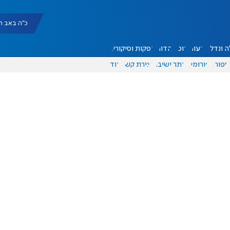
כ"ה באב תשפ"ו |
 ונדל"ן
דעות
אוכל
יהדות
הפקות וסיקורים
ספורט
פורומים
אתר ישיבה
יצירת קשר
עוד