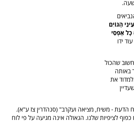
שעה.
נביאים
ֵינֵי הַגּוֹיִם
 כָל אַפְסֵי
וד ידו
לחשוב שהכול
 באותה
ולמדוד את
עדיין
ח הדעת - משיח, מציאה ועקרב" (סנהדרין צז ע"א).
 כפוף לציפיות שלנו. הגאולה אינה מגיעה על פי לוח