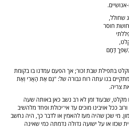
אנושיים.
 שחולל,
חושת חוסר
ללתי
לט,
ַּךְ דָּמָם
מקלט בתפילת שבת זכור; אך הפעם עמדנו בו בקומת
ים בנו עתה רוח גבורה של: "גַּם אֶת הָאֲרִי וְאֶת
 את צריה.
 מקלט, שבעוד זמן לא רב נשב כאן באותה שעה
ורוב ככל אויבינו מוכים עד אי־יכולת ופחד מלהשיב
ון. מי שכן שהיה מעז להאמין או לדבר כך, היה נחשב
 תפנית שכזו או על ישועה גדולה נדמתה כמי שאינה