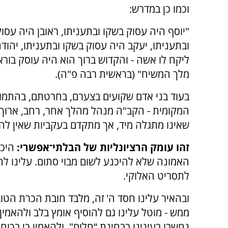
וכמו כן במדרש:
"יוסף היה עסוק בשקו ובתעניתו, ראובן היה עסו
ובתעניתו, יעקב היה עסוק בשקו ובתעניתו, יהוד
ליקח לו אשה - והקדוש ברוך הוא היה עוסק בורא
מלך המשיח" (בראשית רבה פ"ה).
בעוד בני אדם שקועים בצערם, בחרטתם, בהתמו
המקומית - הקב"ה מנהל מהלך אחר, רחב, ארוך ט
שאינו מתגלה מיד, אך מתקדם בעקביות שאין לה 
זהו עומק הרציונליות של הבלתי־אפשרי:
היכו
האמונה שלא להיכנע לשום מבוי סתום. עלינו ל
לתסריט האלוקי.
ובהאיר עלינו חסד ה' זה, מלבד חובת הכרת הטוב 
ממש - מוטל עלינו גם להוסיף אומץ בלב ולהאמי
נחשבו בעינינו בבחינת “חלום", ולהאמין כי בכו