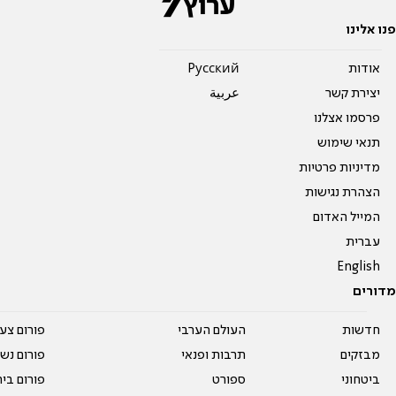
פנו אלינו
אודות
Pусский
יצירת קשר
عربية
פרסמו אצלנו
תנאי שימוש
מדיניות פרטיות
הצהרת נגישות
המייל האדום
עברית
English
מדורים
חדשות
העולם הערבי
פורום צע
מבזקים
תרבות ופנאי
פורום נשו
ביטחוני
ספורט
פורום בי