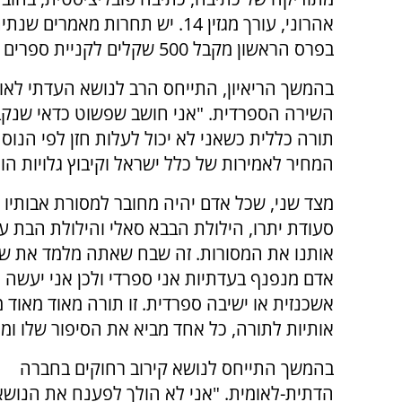
אהרוני, עורך מגזין 14. יש תחרות מאמרים
בפרס הראשון מקבל 500 שקלים לקניית ספרים בחנות של הישיבה".
בהמשך הריאיון, התייחס הרב לנושא העדתי לאו
השירה הספרדית. "אני חושב שפשוט כדאי שנקבץ
תורה כללית כשאני לא יכול לעלות חזן לפי הנוס
המחיר לאמירות של כלל ישראל וקיבוץ גלויות הו
מצד שני, שכל אדם יהיה מחובר למסורת אבותיו ו
סעודת יתרו, הילולת הבבא סאלי והילולת הבת עי
אותנו את המסורות. זה שבח שאתה מלמד את שלך ב
אדם מנפנף בעדתיות אני ספרדי ולכן אני יעשה וכ
אותיות לתורה, כל אחד מביא את הסיפור שלו ומכ
בהמשך התייחס לנושא קירוב רחוקים בחברה
הדתית-לאומית. "אני לא הולך לפענח את הנוש