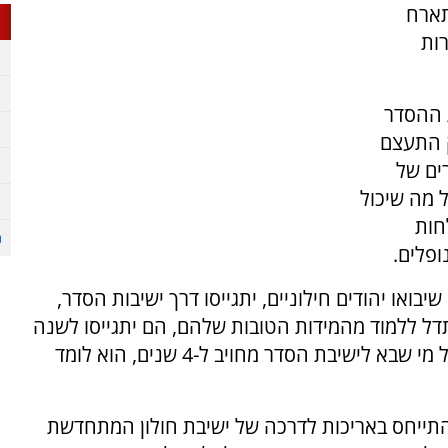
תארח
וערות
 ההסדר
רק התעצם
ים של
 מה שיכול
חות
פלים.
בואו יהודים חילוניים, יתגייסו דרך ישיבות הסדר,
דל ללמוד מהמידות הטובות שלהם, הם יתגייסו לשנה
וחצי ואחר כך יתחייבו לשירות מילואים ממושך. כל מי שבא לישיבת הסדר מחויב ל-4 שנים, הוא לומד
ם כראש הישיבה, התייחס באריכות לדרכה של ישיבת חולון המתחדשת