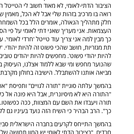
הציבור הדתי-לאומי, לא מאוד חשוב לי הטייטל הז
רואה בו מרכיב בזהות שלי אבל לא הכל, מאמין 
חלק מתהליך הגאולה, אומרים הלל בכל השמחה 
העצמאות. אני מעריך שאני דתי לאומי על פי הס
כך מבין למה אני צריך עוד טייטל 'חרדי לאומי'. עו
תת מגזריות, חושב שהכי פשוט זה להיות יהודי. '
להיות יהודי פשוט'. מחפשים להיות יהודים טובים
שהנוער מחפש ומי שבא ללמוד אצלנו, העיסוק במ
מביאה אותנו להשתבלל. הישיבה בחולון מקרבת בח
בהמשך עלתה סוגיית "תורה לגויים" ותפיסת "אור 
"התורה היא לא מיסיונרית, אבל היא פונה אל כל
תורה ויעבדו את השם עם המצוות, ככה כפשוטו. כ
כך". הרב הבהיר כי השיח הזה נועד בעיניו גם לק
בהמשך התייחס לקרעים בחברה הישראלית סביב 
חרדים. "בציבור הדתי לאומי יש המון תחושה של ר