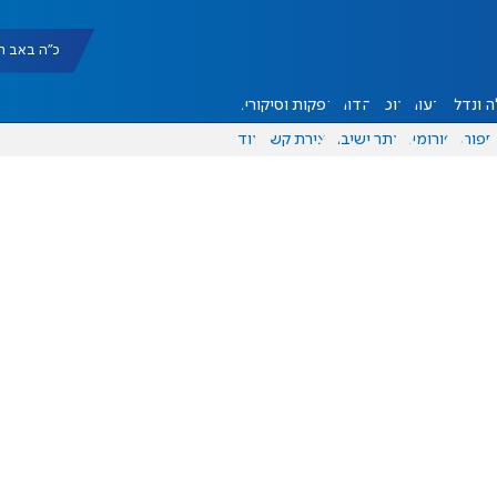
כ"ה באב תשפ"ו |
 ונדל"ן
דעות
אוכל
יהדות
הפקות וסיקורים
ספורט
פורומים
אתר ישיבה
יצירת קשר
עוד