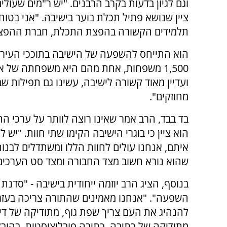
וגם לגיון בדעות בקרב הרבנים. "יש ר"מים שעול
ציין שנושא פתיל תכלת בוער בישיבה. "אני בטו
תלמידים הקשורה בהפצת התכלת, חברת ההפצה 
1,500 משפחות, אחת מהם היא משפחתה של 
ועדיין מאוד קשורה לישיבה, עשינו גם תפילות 
מחוזקים".
בד בבד, הרב אמר שאינו רוצה לוותר על ערכי הה
הוא ציין כי בוגרי הישיבה הקימו שתי חוות. "יש 
איתם, אנחנו עולים לחוות הללו ומשתדלים לבנו
שהוא נורא חשוב מצד החבורה ומצד סט הערכים 
בנוסף, הציג הרב יוזמה ייחודית בישיבה - "סדנת 
השפעה". "אנחנו מאמינים שהתורה צריכה בעז
להנהיג את העם צריך שפת גוף, מתודיקה של דיב
מתודיקה של כתיבה, כתיבה פובליציסטית, בהובל