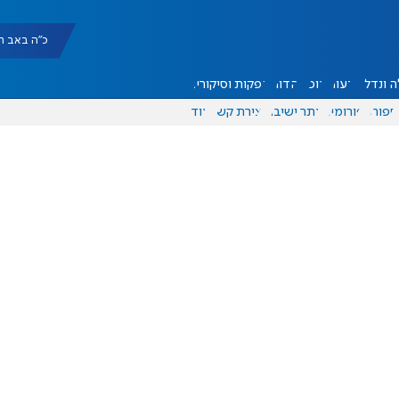
כ"ה באב תשפ"ו |
 ונדל"ן
דעות
אוכל
יהדות
הפקות וסיקורים
ספורט
פורומים
אתר ישיבה
יצירת קשר
עוד