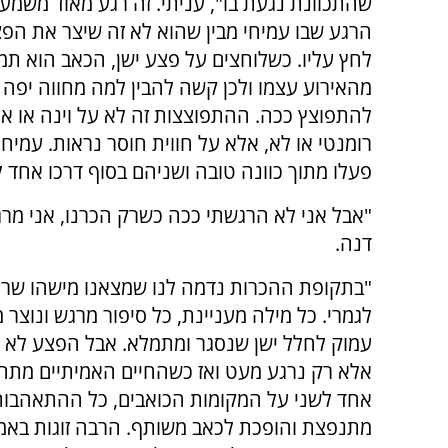
שהתכוונת נגעת בו", עניתי. זה רגע מאוד משמעו
הרגע שבו עמיחי מבין שהוא לא זה שיצר את הפ
לחץ עליו. כשלוחצים על פצע ישן, הכאב הוא תמיד
מהאירוע עצמו ולכן קשה להבין למה מחווה יפה 
להתפוצץ ככה. ההתפוצצות זה לא על וינה או אם
רומנטי או לא, אלא על חווית חוסר נראות. עמי
פעלו מתוך כוונה טובה ושניהם בסוף דרכו אחד ל
"אבל אני לא הרגשתי ככה כשרק הכרנו, אני מר
דנה.
"בתקופת ההכרות נדמה לנו שמצאנו מישהו שרו
לגמרי. כל מילה מעניינת, כל סיפור מרגש ונוצר מע
עמוק לחלל ישן שנסגר ומתמלא. אבל הפצע לא 
אלא רק נרגע מעט ואז כשהחיים האמיתיים מתחיל
אחד לשני על המקומות הכואבים, כל ההתאהבות 
מתנפצת והופכת לכאב משותף. הרבה זוגות באמ