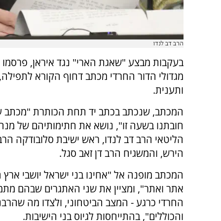
הרב דב לנדו
בעקבות מבצע "שאגת הארי" נגד איראן, פרסמו
מגדולי הדור החרדי מכתב דחוף הקורא לתפילה, 
ותענית.
המכתב, שנכתב בכתב יד תחת הכותרת "מכתב עו
חובתנו בשעה זו", נושא את חתימותיהם של מנהי
הליטאי הרב דב לנדו, ראש ישיבת סלובודקה הר
הירש, והמשגיח הרב דן זאב סגל.
המכתב מופנה אל "אחינו בני ישראל יושבי ארץ 
אתר ואתר", ומציין את שני האתגרים שבהם מתמו
החרדי כרגע - המצב הביטחוני, ולצדו מה שהרבני
והכוללים", בהתייחסות לגיוס בני הישיבות.