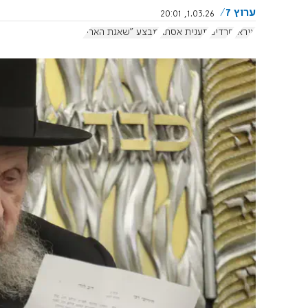
ערוץ 7
1.03.26, 20:01
איראן
חרדים
תענית אסתר
מבצע "שאגת הארי"