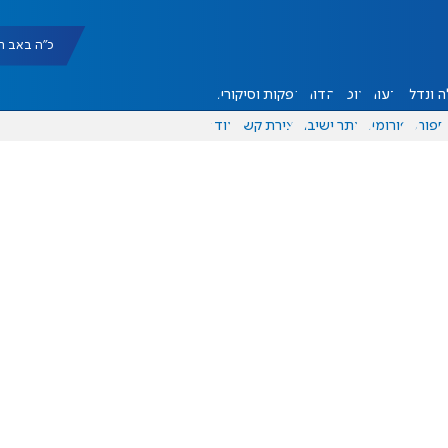
כ"ה באב תשפ"ו |
 ונדל"ן
דעות
אוכל
יהדות
הפקות וסיקורים
ספורט
פורומים
אתר ישיבה
יצירת קשר
עוד