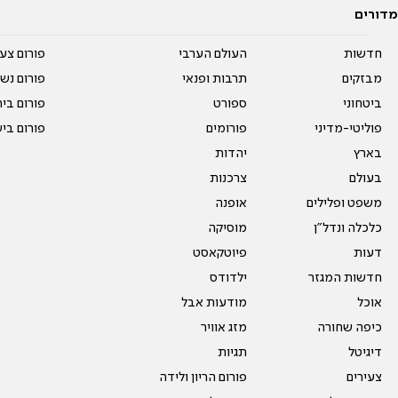
מדורים
חדשות
העולם הערבי
פורום צע
מבזקים
תרבות ופנאי
פורום נשו
ביטחוני
ספורט
פורום בי
פוליטי-מדיני
פורומים
פורום בי
בארץ
יהדות
בעולם
צרכנות
משפט ופלילים
אופנה
כלכלה ונדל"ן
מוסיקה
דעות
פיוטקאסט
חדשות המגזר
ילדודס
אוכל
מודעות אבל
כיפה שחורה
מזג אוויר
דיגיטל
תגיות
צעירים
פורום הריון ולידה