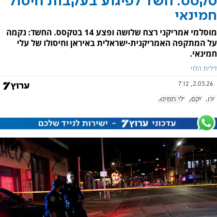
טקסס: חשד לפיגוע בעקבות חיסול
חמינאי
מוסלמי אמריקני רצח שלושה ופצע 14 בטקסס. החשד: נקמה
על המתקפה האמריקנית-ישראלית באיראן וחיסולו של עלי
חמינאי.
דלית הלוי
2.03.26, 7:12
טרור
טקסס
עלי חמינאי