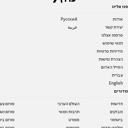
פנו אלינו
אודות
Pусский
יצירת קשר
عربية
פרסמו אצלנו
תנאי שימוש
מדיניות פרטיות
הצהרת נגישות
המייל האדום
עברית
English
מדורים
חדשות
העולם הערבי
פורום צע
מבזקים
תרבות ופנאי
פורום נשו
ביטחוני
ספורט
פורום בי