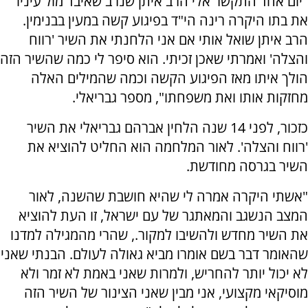
"יום אחד התקשר אלי הרב איתן שנרב שאיבד מול עיניו
את בתו היקרה רינה הי"ד בפיגוע קשה במעין בבנימין.
הרב איתן שואל אותי אם אני הלחנתי את השיר 'רווח
והצלה' ואמרתי שאכן זכיתי. הוא סיפר לי כמה שהשיר הזה
הולך איתו מאז הפיגוע הקשה וכמה שהמילים האלה
מחזקות אותו ואת משפחתו", מספר גבריאלי.
כזכור, לפני 14 שנה הלחין אברהם גבריאלי את השיר
'רווח והצלה'. לאור המלחמה הוא החליט להוציא את
השיר בגרסה מחודשת.
"אשתי היקרה אמרה לי שהיא חושבת שהשנה, לאור
המצב הנשגב והמאתגר של עם ישראל, זו העת להוציא
את השיר מחדש ולהשיבו למקור., שהרי מהמגילה למדנו
שהאומר דבר בשם אומרו מביא גאולה לעולם. הבנתי שאני
לא יכול יותר להחריש, ולמרות שאני באמת לא זמר ולא
מוסיקאי מקצועי, אני מבין שאני הצינור של השיר הזה