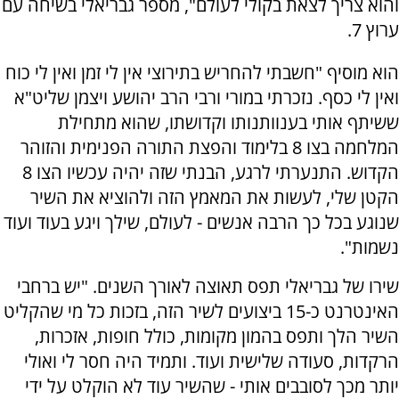
והוא צריך לצאת בקולי לעולם", מספר גבריאלי בשיחה עם
ערוץ 7.
הוא מוסיף "חשבתי להחריש בתירוצי אין לי זמן ואין לי כוח
ואין לי כסף. נזכרתי במורי ורבי הרב יהושע ויצמן שליט"א
ששיתף אותי בענוותנותו וקדושתו, שהוא מתחילת
המלחמה בצו 8 בלימוד והפצת התורה הפנימית והזוהר
הקדוש. התנערתי לרגע, הבנתי שזה יהיה עכשיו הצו 8
הקטן שלי, לעשות את המאמץ הזה ולהוציא את השיר
שנוגע בכל כך הרבה אנשים - לעולם, שילך ויגע בעוד ועוד
נשמות".
שירו של גבריאלי תפס תאוצה לאורך השנים. "יש ברחבי
האינטרנט כ-15 ביצועים לשיר הזה, בזכות כל מי שהקליט
השיר הלך ותפס בהמון מקומות, כולל חופות, אזכרות,
הרקדות, סעודה שלישית ועוד. ותמיד היה חסר לי ואולי
יותר מכך לסובבים אותי - שהשיר עוד לא הוקלט על ידי