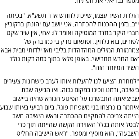
מספר גבריאלי את הפתיח.
הולדת השיר עצמו, שייכת לחודש אדר תשע"א. "בכיתה
י"ב, בזמן ההכנות להכתרה, אני יושב עם יהונתן ברקוביץ'
חברי היקר בחדר המוסיקה ואומר לו: אחי, אין שיר שקט
לפורים, בוא נלחין.. ופתאום נזרק בי כמו ברק של
צמרמורת המילים המהדהדות בליבי מאז ילדותי מבית אבא
'אם החרש תחרישי'. באופן פלאי בתוך כמה דקות נולד
השיר המיוחד הזה".
"למחרת הציעו לנו להעלות אותו לערב כישרונות צעירים
בישיבה, זרמנו וזכינו במקום גבוה. ואז הגיעה שבת
שביציאתה התבשרנו על הפיגוע הנורא שהיה ביישוב
איתמר בו נרצחו בני משפחת פוגל. ביום רביעי באותו שבוע
הייתה צריכה להתקיים ההכתרה וראש הישיבה חשב
לבטל אותה בגלל האווירה הקשה שהייתה תוך כדי
השבעה", הוא מוסיף ומספר. "ראש הישיבה החליט