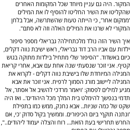
המקור. היה גם עניין מיוחד שכל המקומות האחרים
שהקליטו את השיר החליטו להוסיף לו את המילים
'ממקום אחר', כי הייתה טעות שהשתרשה, אבל בלחן
המקורי לא שרנו את המילים האלה וזה לא סתם".
איך השיר הזה נולד מלכתחילה? גבריאלי מספר סיפור
ילדות עם אביו הרב דוד גבריאלי, ראש ישיבת נווה דקלים,
כיום באשדוד. "הסיפור שלי מתחיל בילדות מתוקה בגוש
קטיף. אני זוכר שנסעתי שנה אחת עם אבא, אחרי קריאת
המגילה המיוחדת שלו בישיבת נווה דקלים - לקרוא את
המגילה ליישוב מורג הסמוך לרפיח. אני זוכר את אבא
מגיע למילים לפסוק: 'ויאמר מרדכי להשיב אל אסתר, אל
תדמי בנפשך להימלט בית המלך מכל היהודים'.. ואז היה
שקט של כמה שניות.. אבא נחנק, ממש כמו בתפילת
'ונתנה תוקף' ביום הכיפורים. וממשיך בקול סדוק 'כי, אם
החרש תחרישי בעת הזאת... רוח והצלה יעמוד ליהודים..",