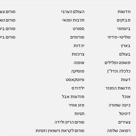
חדשות
העולם הערבי
פורום צע
מבזקים
תרבות ופנאי
פורום נשו
ביטחוני
ספורט
פורום בי
פוליטי-מדיני
פורומים
פורום בי
בארץ
יהדות
בעולם
צרכנות
משפט ופלילים
אופנה
כלכלה ונדל"ן
מוסיקה
דעות
פיוטקאסט
חדשות המגזר
ילדודס
אוכל
מודעות אבל
כיפה שחורה
מזג אוויר
דיגיטל
תגיות
צעירים
פורום הריון ולידה
רפואה שלמה
פורום לקראת נישואין וזוגיות