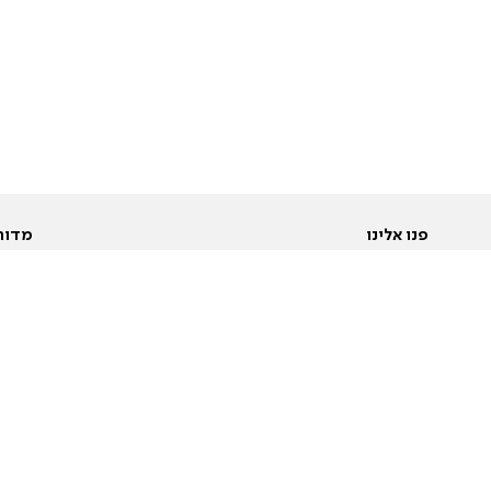
פנו אלינו
מדור
אודות
Pусский
חד
יצירת קשר
عربية
מב
פרסמו אצלנו
בי
תנאי שימוש
פו
מדיניות פרטיות
בא
הצהרת נגישות
בע
המייל האדום
מש