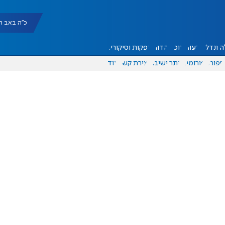
כ"ה באב תשפ"ו |
 ונדל"ן
דעות
אוכל
יהדות
הפקות וסיקורים
ספורט
פורומים
אתר ישיבה
יצירת קשר
עוד