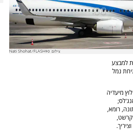
צילום: Nati Shohat/FLASH90
ת למבצע
יחת נמל
וץ מיעדיה
נג'לס;
ונה, רומא,
וקרשט,
ציריך.