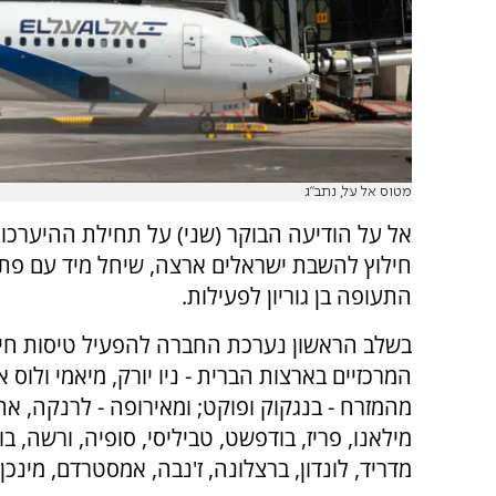
מטוס אל על, נתב"ג
אל על הודיעה הבוקר (שני) על תחילת ההיערכו
חילוץ להשבת ישראלים ארצה, שיחל מיד עם פת
התעופה בן גוריון לפעילות.
בשלב הראשון נערכת החברה להפעיל טיסות חיל
המרכזיים בארצות הברית - ניו יורק, מיאמי ולוס א
מהמזרח - בנגקוק ופוקט; ומאירופה - לרנקה, את
מילאנו, פריז, בודפשט, טביליסי, סופיה, ורשה, ב
מדריד, לונדון, ברצלונה, ז'נבה, אמסטרדם, מינכן ו