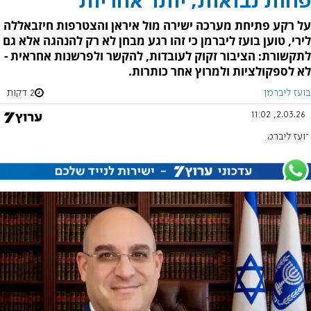
פחות נבואות, יותר אחריות
על רקע פתיחת מערכה ישירה מול איראן והצטרפות חיזבאללה
לירי, טוען בועז ליברמן כי זהו רגע מבחן לא רק להנהגה אלא גם
לתקשורת: הציבור זקוק לעובדות, להקשר ולפרשנות אחראית -
לא לספקולציות ולמרוץ אחר כותרות.
בועז ליברמן
2 דקות
2.03.26, 11:02
בועז ליברמן