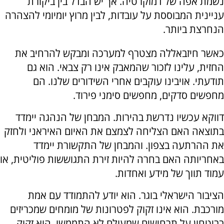
נשמת אפה של דמוקרטיה. אך יש הבדל בין ביקורת
עניינית המבוססת על עובדות, לבין מרוץ יומיומי להצהרה
הנחרצת ביותר.
כאשר חיזבאללה מצטרף למערכה ומבקש להרחיב את
החזית, עלינו לזכור שהמאבק אינו רק צבאי. הוא גם
תודעתי. אויבינו עוקבים אחרי השידורים שלנו. הם
מחפשים סדקים, מחפשים סימני פירוד.
דווקא עכשיו נדרשת בהירות. המבחן של הנהגה יימדד
בתוצאה האם הצליחה לצמצם את האיום האיראני ולחזק
את ההרתעה בצפון. והמבחן של התקשורת יימדד
באחריותה האם בחרה להיות זירת התגוששות פוליטית, או
עמוד תווך של מידע ואחדות.
הציבור הישראלי בוגר. הוא יודע להתמודד עם אמת
מורכבת. הוא אינו זקוק לפטרונות של מומחים שמכריזים
בביטחון על תרחישים שמעולם לא התממשו. הוא זקוק