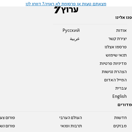
מצאתם טעות או פרסומת לא ראויה? דווחו לנו
פנו אלינו
אודות
Pусский
יצירת קשר
عربية
פרסמו אצלנו
תנאי שימוש
מדיניות פרטיות
הצהרת נגישות
המייל האדום
עברית
English
מדורים
חדשות
העולם הערבי
פורום צע
מבזקים
תרבות ופנאי
פורום נשו