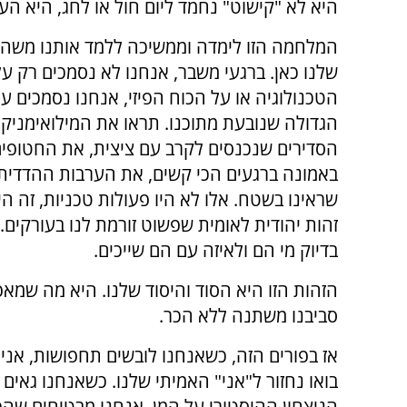
היא לא "קישוט" נחמד ליום חול או לחג, היא העו
המלחמה הזו לימדה וממשיכה ללמד אותנו משהו
שלנו כאן. ברגעי משבר, אנחנו לא נסמכים רק על
הטכנולוגיה או על הכוח הפיזי, אנחנו נסמכים ע
הגדולה שנובעת מתוכנו. תראו את המילואימניקי
הסדירים שנכנסים לקרב עם ציצית, את החטופים
באמונה ברגעים הכי קשים, את הערבות ההדדי
שראינו בשטח. אלו לא היו פעולות טכניות, זה היה
זהות יהודית לאומית שפשוט זורמת לנו בעורקים. 
בדיוק מי הם ולאיזה עם הם שייכים.
הזהות הזו היא הסוד והיסוד שלנו. היא מה שמ
סביבנו משתנה ללא הכר.
אז בפורים הזה, כשאנחנו לובשים תחפושות, אנ
בואו נחזור ל"אני" האמיתי שלנו. כשאנחנו גאים 
הניצחון ההיסטורי על המן, אנחנו מבטיחים שהכ