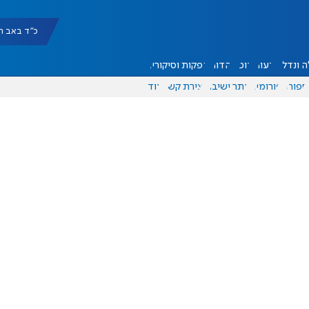
כ"ד באב תשפ"ו |
 ונדל"ן
דעות
אוכל
יהדות
הפקות וסיקורים
ספורט
פורומים
אתר ישיבה
יצירת קשר
עוד