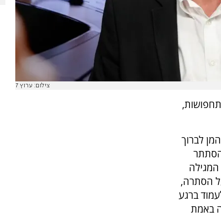
צילום: ערוץ 7
 תחפושות,
מן לברוך
הסתתר
 המגילה
על הסתרה,
לעמוד ברגע
ה באמת