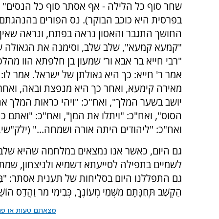
שחר סוף כל הלילה - אף אסתר סוף כל הנסים" (
בפרסית היא כוכב הבוקר). נס הפורים בהנהגתם 
החושך התגבר והאסון נראה בפתח, ונראה שאין ת
"קמעא קמעא", שלב שלב, וסימנה את הגאולה שת
"רבי חייא בר אבא ור' שמעון בן חלפתא הוו מה
אמר ר' חייא: כך היא גאולתן של ישראל. אמר לו: 
מאירה קימעא, ואחר כך היא מנפצת ובאה, ואחר כ
יושב בשער המלך", ואח"כ: "ויהי כראות המלך א
הסוס", ואח"כ: "ויתלו את המן", ואח"כ: "ואתם כ
ואח"כ: "ליהודים היתה אורה ושמחה..." (ילק"שי,
גם היום, כאשר אנו נמצאים במלחמה שהיא שלב נ
לשמיים בתפילה לסייעתא דשמיא ולניצחון, שמת
גם התפללנו היום בסליחות של תענית אסתר: "בִּמְתֵי מִסְפָּר
הַקְשֵׁב תְּחִנָּתָם מִשְּׁמֵי מְעוֹנֶךָ, כְּבִימֵי מֹר וַהֲדַס
מצאתם טעות או פרס