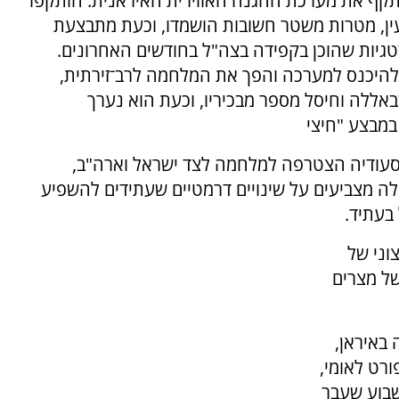
קף את מערכת ההגנה האווירית האיראנית. הותקפו
עין, מטרות משטר חשובות הושמדו, וכעת מתבצעת
יות שהוכן בקפידה בצה"ל בחודשים האחרונים.
להיכנס למערכה והפך את המלחמה לרב־זירתית,
אללה וחיסל מספר מבכיריו, וכעת הוא נערך
מבצע "חיצי
סעודיה הצטרפה למלחמה לצד ישראל וארה"ב,
לה מצביעים על שינויים דרמטיים שעתידים להשפיע
בעתיד.
וני של
של מצרים
 באיראן,
רט לאומי,
שבוע שעבר