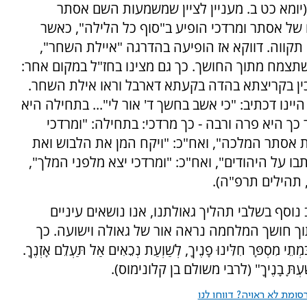
יומא כט ב. מעניין לציין שמשמעות השם אסתר
של אסתר ומרדכי הופיע ב"סוף כל הלילה", כאשר
קווה. דווקא אז הופיעה בהדרגה "איילת השחר",
צמח מתוך החושך. כך גם מצינו בחז"ל במקום אחר:
לכין בקריצתא בהדה בקעתא דארבל וראו אילת השחר.
היינו דכתיב: "כי אשב בחשך ד' אור לי"... בתחילה היא
ך היא פרה ורבה - כך מרדכי: בתחילה: "ומרדכי
ת אסתר המלכה", ואח"כ: "ויקח המן את הלבוש ואת
תבו על היהודים", ואח"כ: "ומרדכי יצא מלפני המלך",
 תהילים תרפ"ה).
וסף בשלבי תהליך גאולתנו, אנו נושאים עיניים
וך חושך המלחמה נראה אור של גאולה וישועה. כך
 חִלִּינוּ פָנֶיךָ, לְשַׁוְעַת נְכֵאִים אַל תַּעְלֵם אָזְנֶךָ.
 הוֹשַׁעְתָּ בָנֶיךָ" (לרבי משולם בן קלונימוס).
ומת לא ראויה? דווחו לנו