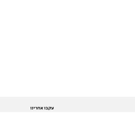
עקבו אחרינו
ות
טוויטר
ם הריון ולידה
פייסבוק