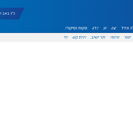
כ"ג באב תשפ"ו |
 ונדל"ן
דעות
אוכל
יהדות
הפקות וסיקורים
ספורט
פורומים
אתר ישיבה
יצירת קשר
עוד