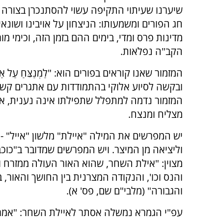
שיערנו שעיתוי התקיפה עשוי להסתנכרן בצורה 
חג הפורים ומשמעותו: הניצחון על אויבינו ושונאי
מדינות פרס ומדי, בימים ההם בזמן הזה, וכימי מור
הקב"ה נפלאות.
המזמור שאנו קוראים בפורים הוא: "לַמְנַצֵּחַ עַל אַי
ובקשה לסיוע אלוקי בהתמודדות עם אתגרים קשים
המזמור נדמה למתפלל שתפילתו אינה נענית, או
מצליח ומנצח.
יש המפרשים את המילה "איילת" מלשון "אייל" -
וליציאה מן המיצר. ויש המפרשים שמדובר ב"כוכ
מצוין: "אילת השחר, שהוא האור העולה ממזרח ו
והנס וכו', והנקודה המצרנית בין החושך והאור, ב
והגבורה" (מלבי"ם שם, פס' א).
עפ"י הגמרא נמשלה אסתר לאיילת השחר: "אמר 