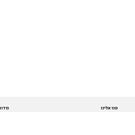
פנו אלינו
מדור
אודות
Pусский
חד
יצירת קשר
عربية
מב