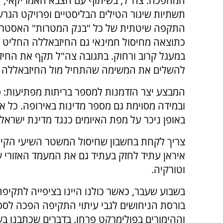
המהפכה. צה"ל, בשיתוף עם הצבא האמריקאי, ת
תשתיות שיגור הטילים הבליסטיים ופרויקט הגר
התקפה שיטתית של כל "בנק המטרות" האסטרטג
כתוצאה מחיסול חמינאי גם החיזבאללה החליט 
במעגל קרוב ורחוק. בתגובה צה"ל תקף את החיזב
להשלים את המשימה שהתחיל מול החיזבאללה ב
המבצע יצר הזדמנות למספר בריתות מפתיעות: 
ובמידה מסוימת גם מספר מדינות באירופה. כל א
באופן ניכר על מפת האיומים כנגד מדינת ישראל 
צריך לקחת בחשבון שחיסול המשטר השיעי הקיצ
איראן עתיד לחזק בעתיד גם את המעמד האזורי 
וטורקיה.
בשבוע שעבר, כאשר כולנו היינו בציפייה לתקיפה
בורסת הניחושים לגבי עיתוי התקיפה הפכה לספו
וההימורים בפולימרקט פרחו. בדברים שכתבנו ב