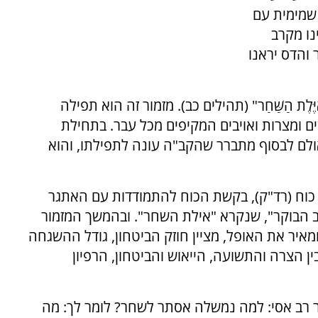
שמימית עם
נו מקרב
 והדס יראנו
ֶּלֶת הַשַּׁחַר" (תהילים כב). מזמור זה הוא תפילה
 ומצרות ואויבים המקיפים מכל עבר. בתחילת
לם לבסוף מתברר שהקב"ה עונה לתפילתו, והוא
 כוח (רד"ק), בקשת הכוח להתמודדות עם האתגר
ב הבוקר", שנקרא "אילת השחר". ובהמשך המזמור
מאיר את האופל, מציין חוזק הביטחון, גודל ההשגחה
ין הצרה והתשועה, הייאוש והביטחון, הרפיון
רב אסי: למה נמשלה אסתר לשחר? לומר לך: מה