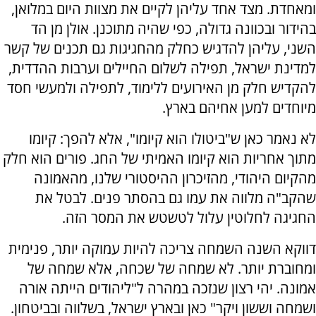
ומאחדת. מצד אחד עליהן לקיים את מצוות היום במלואן,
בהידור ובכוונה גדולה, כפי שהיה מתוכנן. אולן מן הד
השני, עליהן להדגיש כחלק מהחגיגות גם תכנים של קשר
למדינת ישראל, תפילה לשלום החיילים וערבות ההדדית,
להקדיש חלק מן האירועים ללימוד, לתפילה ולמעשי חסד
מיוחדים למען אחיהם בארץ.
לא נאמר כאן ש"ביטולו הוא קיומו", אלא להפך: קיומו
מתוך אחריות הוא קיומו האמיתי של החג. פורים הוא חלק
מהקיום היהודי, מהזיכרון ההיסטורי שלנו, מהאמונה
שהקב"ה מלווה את עמו גם בהסתר פנים. לבטל את
החגיגה לחלוטין עלול לטשטש את המסר הזה.
דווקא השנה השמחה צריכה להיות עמוקה יותר, פנימית
ומחוברת יותר. לא שמחה של שכחה, אלא שמחה של
אמונה. יהי רצון שנזכה במהרה ל"ליהודים הייתה אורה
ושמחה וששון ויקר" כאן ובארץ ישראל, בשלווה ובביטחון.