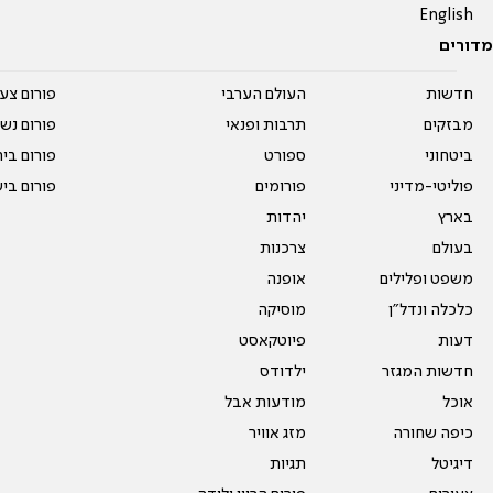
English
מדורים
חדשות
העולם הערבי
פורום צע
מבזקים
תרבות ופנאי
פורום נשו
ביטחוני
ספורט
פורום בי
פוליטי-מדיני
פורומים
פורום בי
בארץ
יהדות
בעולם
צרכנות
משפט ופלילים
אופנה
כלכלה ונדל"ן
מוסיקה
דעות
פיוטקאסט
חדשות המגזר
ילדודס
אוכל
מודעות אבל
כיפה שחורה
מזג אוויר
דיגיטל
תגיות