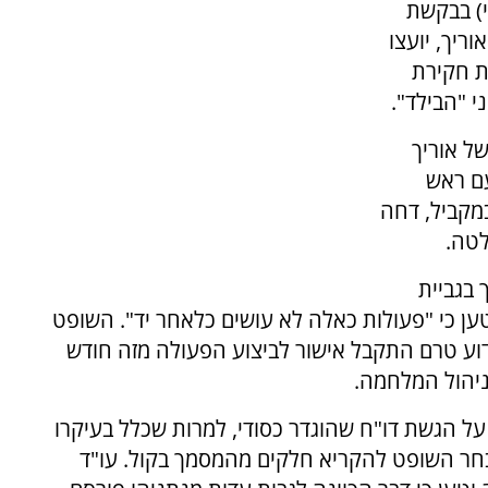
י) בבקשת
ריך, יועצו
ת חקירת
 "הבילד".
ל אוריך
עם ראש
מקביל, דחה
טה.
 בגביית
טען כי "פעולות כאלה לא עושים כלאחר יד". השופט
וע טרם התקבל אישור לביצוע הפעולה מזה חודש
ניהול המלחמה.
ל הגשת דו"ח שהוגדר כסודי, למרות שכלל בעיקרו
חר השופט להקריא חלקים מהמסמך בקול. עו"ד