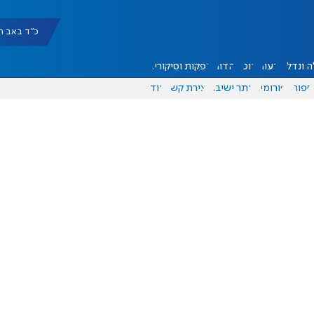
כ"ד באב תשפ"ו |
 ונדל"ן
דעות
אוכל
יהדות
הפקות וסיקורים
ספורט
פורומים
אתר ישיבה
יצירת קשר
עוד