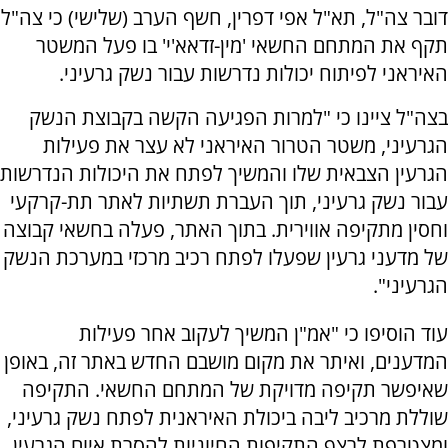
דובר צה"ל, תא"ל אפי דפרין, חשף הערב (שלישי) כי צה"ל
תקף את המתחם החשאי 'מין-זדאא'י' בו פעל המשטר
האיראני לפיתוח יכולות נדרשות עבור נשק גרעיני.
בצה"ל ציינו כי "למרות הפגיעה הקשה בקבוצת הנשק
הגרעיני, משטר הטרור האיראני לא עצר את פעילות
הגרעין הצבאית שלו והמשיך לפתח את היכולות הנדרשות
עבור נשק גרעיני, תוך העברת תשתיות לאתר תת-קרקעי
וחסין מתקיפה אווירית. בתוך האתר, פעלה בחשאי קבוצה
של מדעני גרעין שפעלו לפתח רכיב מרכזי במערכת הנשק
הגרעיני".
עוד הוסיפו כי "אמ"ן המשיך לעקוב אחר פעילות
המדענים, ואיתר את מקום מושבם החדש באתר זה, באופן
שאיפשר תקיפה מדויקת של המתחם החשאי. התקיפה
שוללת מרכיב ליבה ביכולת האיראנית לפתח נשק גרעיני,
ומצטרפת לרצף התקיפות החיוניות להסרת איום הגרעין