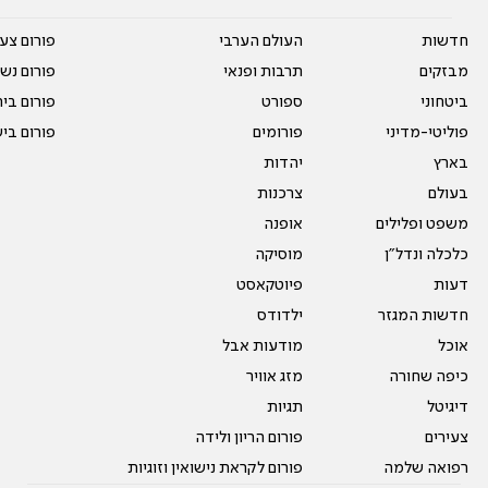
חדשות
העולם הערבי
פורום צע
מבזקים
תרבות ופנאי
פורום נשו
ביטחוני
ספורט
פורום בי
פוליטי-מדיני
פורומים
פורום בי
בארץ
יהדות
בעולם
צרכנות
משפט ופלילים
אופנה
כלכלה ונדל"ן
מוסיקה
דעות
פיוטקאסט
חדשות המגזר
ילדודס
אוכל
מודעות אבל
כיפה שחורה
מזג אוויר
דיגיטל
תגיות
צעירים
פורום הריון ולידה
רפואה שלמה
פורום לקראת נישואין וזוגיות