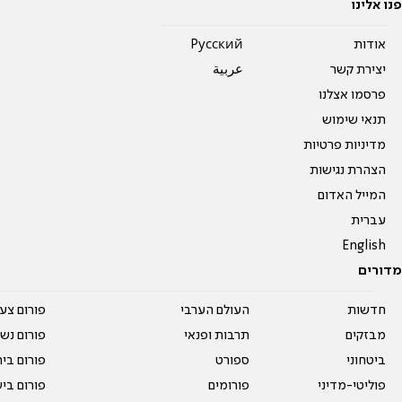
פנו אלינו
אודות
Pусский
יצירת קשר
عربية
פרסמו אצלנו
תנאי שימוש
מדיניות פרטיות
הצהרת נגישות
המייל האדום
עברית
English
מדורים
חדשות
העולם הערבי
פורום צע
מבזקים
תרבות ופנאי
פורום נשו
ביטחוני
ספורט
פורום בי
פוליטי-מדיני
פורומים
פורום בי