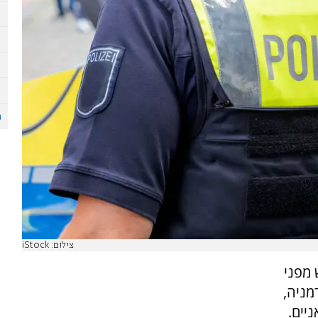
צילום: iStock
 מפני
מניה,
יים.