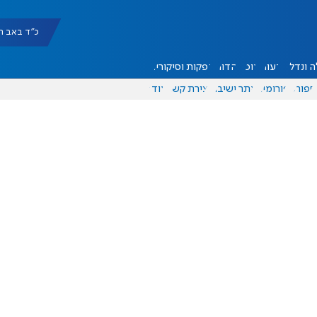
כ"ד באב תשפ"ו |
 ונדל"ן
דעות
אוכל
יהדות
הפקות וסיקורים
ספורט
פורומים
אתר ישיבה
יצירת קשר
עוד