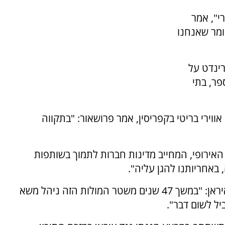
י", אמר
יעות הגרמנית dpa. "זה אומר שאנחנו
ינדט על
פר, בתי
ווירי בריטי בקפריסין, אמר פרושאור: "בתקווה
אירופי, המחייב מדינות חברות לתמוך בשותפות
 באחריותנו להגן עליה".
השגריר מתח ביקורת על מדיניות אירופה כלפי איראן: "במשך 47 שנים משטר המולות הזה ניהל משא
יל לשום דבר".