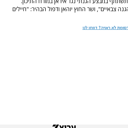
תשתתף במבצע הגנתי נגד איראן במזרח התיכון.
 צבאיים", ושר החוץ יוהאן ודפול הבהיר: "חיילים
ומת לא ראויה? דווחו לנו