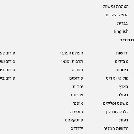
הצהרת נגישות
המייל האדום
עברית
English
מדורים
חדשות
העולם הערבי
פורום צע
מבזקים
תרבות ופנאי
פורום נשו
ביטחוני
ספורט
פורום בי
פוליטי-מדיני
פורומים
פורום בי
בארץ
יהדות
בעולם
צרכנות
משפט ופלילים
אופנה
כלכלה ונדל"ן
מוסיקה
דעות
פיוטקאסט
חדשות המגזר
ילדודס