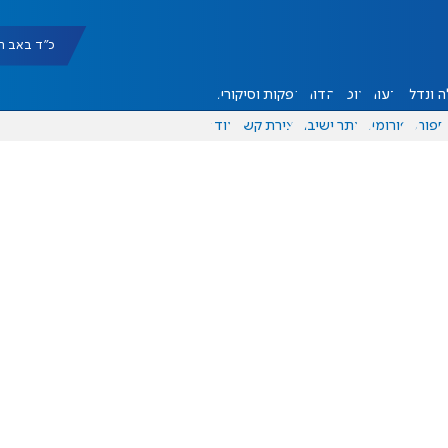
כ"ד באב תשפ"ו |
 ונדל"ן
דעות
אוכל
יהדות
הפקות וסיקורים
ספורט
פורומים
אתר ישיבה
יצירת קשר
עוד