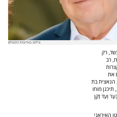
צילום: באדיבות המצולם
כשד, רק
ח, רב
צרות
 את
הנאצית בת
 תיכנן מוחו
עַר וְעַד זָקֵן
ן האיראני