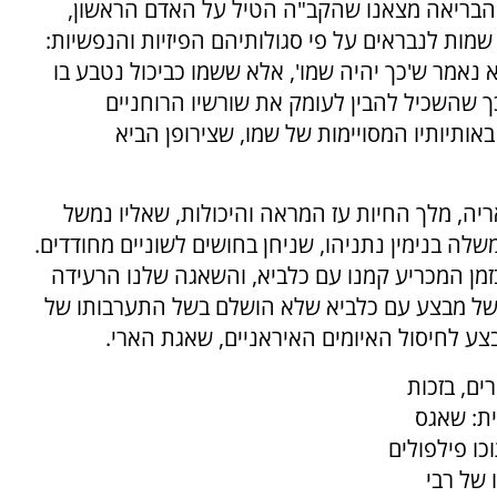
ר הבריאה מצאנו שהקב"ה הטיל על האדם הראשון,
מות לנבראים על פי סגולותיהם הפיזיות והנפשיות:
שְׁמוֹ". לא נאמר ש'כך יהיה שמו', אלא ששמו כביכול נטבע בו
כך שהשכיל להבין לעומק את שורשיו הרוחניים
באותיותיו המסויימות של שמו, שצירופן הביא
יה, מלך החיות עז המראה והיכולות, שאליו נמשל
לה בנימין נתניהו, שניחן בחושים לשוניים מחודדים.
בזמן המכריע קמנו עם כלביא, והשאגה שלנו הרעידה
ו של מבצע עם כלביא שלא הושלם בשל התערבותו של
ע לחיסול האיומים האיראניים, שאגת הארי.
ים, בזכות
ת: שאגס
וכו פילפולים
 של רבי