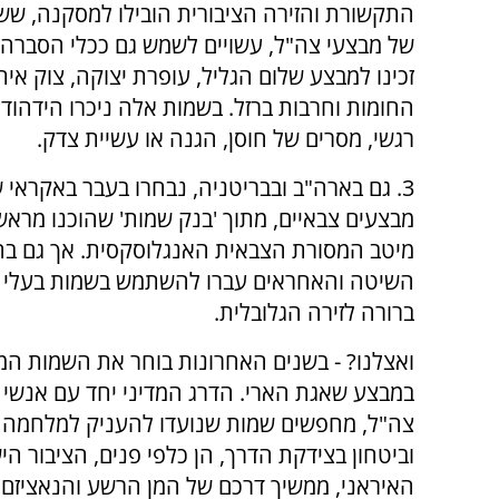
התקשורת והזירה הציבורית הובילו למסקנה, ששמ
של מבצעי צה"ל, עשויים לשמש גם ככלי הסברה ת
זכינו למבצע שלום הגליל, עופרת יצוקה, צוק אית
החומות וחרבות ברזל. בשמות אלה ניכרו הידהוד 
רגשי, מסרים של חוסן, הגנה או עשיית צדק.
3. גם בארה"ב ובבריטניה, נבחרו בעבר באקראי 
מבצעים צבאיים, מתוך 'בנק שמות' שהוכנו מראש,
מיטב המסורת הצבאית האנגלוסקסית. אך גם בה
השיטה והאחראים עברו להשתמש בשמות בעלי מס
ברורה לזירה הגלובלית.
ואצלנו? - בשנים האחרונות בוחר את השמות המו
במבצע שאגת הארי. הדרג המדיני יחד עם אנשי ק
צה"ל, מחפשים שמות שנועדו להעניק למלחמה ד
וביטחון בצידקת הדרך, הן כלפי פנים, הציבור הי
האיראני, ממשיך דרכם של המן הרשע והנאציזם,