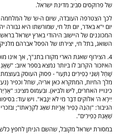
של פרוקסים סביב מדינת ישראל.
לכך הצטרפה העובדה, שיום ה-ש' של המלחמה בר
יום י"א באדר, יום תל חי, שמורשתו היא גבורה 
השואג, בתל חי, יצירתו של הפסל אברהם מלניקוב
4. הצירוף שאגת הארי מקורו בתנ"ך, אך אינו מופ
האיזכור הקרוב לו ביותר נמצא בספר איוב: "שַׁאֲגַת אַ
שָׁחַל וְשִׁנֵּי כְפִירִים נִתָּעוּ" - פסוק העוסק בעוצ
מלך החיות, המתקרא כאן אריה, שחל וכפיר (נעד
כינוייו האחרים, ליש ולביא). ובעמוס מצינו: "אַרְיֵה ש
יִירָא ה' אלוקים דִּבֶּר מִי לֹא יִנָּבֵא". ויש עוד: בס
הגיבור: "וְהִנֵּה כְּפִיר אֲרָיוֹת שֹׁאֵג לִקְרָאתוֹ"; ובזכר
שַׁאֲגַת כְּפִירִים".
במסורת ישראל מקובל, שהשם הניתן לחפץ כלשה