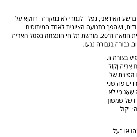
שע האיראני, נפל - לגמרי לא במקרה - דווקא על
יהודית, ושהפך בתנועה הציונית לאחד המיתוסים
המכוננים של היישוב היהודי בארץ ישראל בראשית המאה ה־20. מורשת תל חי הונצחה בפסל האריה
. גבורה בגבורה נגעו.
יע בצורה זו.
רְיֵה וְקוֹל
מתו הפיזית של
רים פה שני
ָׁאָג מִי לֹא
יפורו של שמשון
יה: "קוֹל
ו או בעל