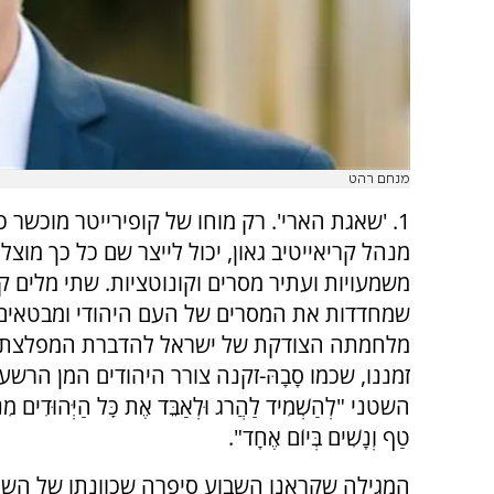
מנחם רהט
1. 'שאגת הארי'. רק מוחו של קופירייטר מוכשר 
מנהל קריאייטיב גאון, יכול לייצר שם כל כך מוצל
משמעויות ועתיר מסרים וקונוטציות. שתי מלים ק
שמחדדות את המסרים של העם היהודי ומבטאים
מלחמתה הצודקת של ישראל להדברת המפלצת 
זמננו, שכמו סָבָהּ-זקנה צורר היהודים המן הרשע,
השטני "לְהַשְׁמִיד לַהֲרֹג וּלְאַבֵּד אֶת כׇּל הַיְּהוּדִים מִנַּ
טַף וְנָשִׁים בְּיוֹם אֶחָד".
המגילה שקראנו השבוע סיפרה שכוונתו של השט