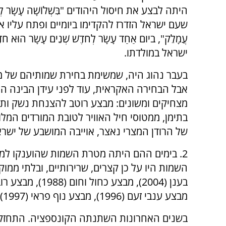
היתה לבצע את חיסול היהודים "בִּשְׁלוֹשָׁה עָשָׂר לְחֹדֶשׁ
שעם ישראל הזדרז להקדימו ביומיים ופתח עליו את שע
ישראל במולדתו.
בעבר נהוג היה, שמשימת בחירת שמותיהם של מ
אבל הבחירה האקראית, עוד לפני עידן הבינה ה
בתימן, ממטוסי חיל האוויר לטובת המורדים המלו
של הרודן המצרי נאצר, אוייבה המושבע של ישרא
2. בימים ההם היתה מטרת השמות שהוענקו למצ
מבצע ענבי זעם (1996), מבצע נוף פראי (1997), מבצע משקל סגולי (2006), מבצע ארגז (1972) ועוד.
בשנים האחרונות השתנתה הקונספציה. התחזק