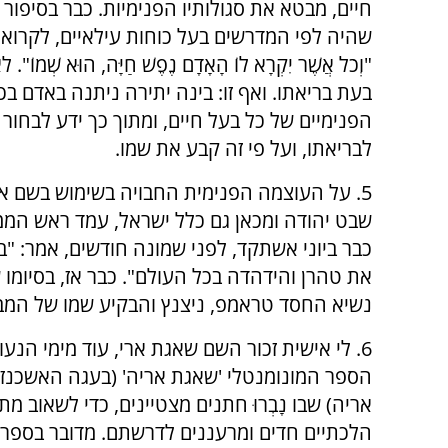
חיים, מבטא את סגולותיו הפנימיות. כבר בסיפו
שהיה לפי המדרשים בעל כוחות עילאיים, לקרוא ש
"וְכֹל אֲשֶׁר יִקְרָא לוֹ הָאָדָם נֶפֶשׁ חַיָּה, הוּא 
בעת בריאתו. ואף זו: בינה יתירה ניתנה באדם ב
הפנימיים של כל בעל חיים, ומתוך כך ידע לבחור 
לבריאתו, ועל פי זה קבע את שמו.
5. על העוצמה הפנימית החבויה בשימוש בשם אר
שבט יהודה ומכאן גם כלל ישראל, עמד ראש הממש
כבר ביוני אשתקד, לפני שמונה חודשים, אמר: "
את טהרן והידהדה בכל העולם". כבר אז, בסיומ
נשיא החסד טראמפ, ניצנץ והבקיע שמו של המבצ
6. לי אישית זכור השם שאגת ארי, עוד מימי הנעור
הספר המונומנטלי 'שאגת אריה' (בעגה האשכנזי
אריה) שבו נָבְרוּ חתנים מצטיינים, כדי לשאוב מת
הלכתיים חדים ומרעננים לדרשתם. מדובר בספרו