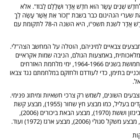
 שְׁנֵים עָשָׂר הוּא חֹדֶשׁ אֲדָר וּשְׁלָלָם לָבוֹז". אלא
רי הגהינום כבר בשבת "זָכוֹר אֵת אֲשֶׁר עָשָׂה לְךָ
עֲמָלֵק", ביום אַחַד עָשָׂר לְחֹדֶשׁ שְׁנֵים עָשָׂר הוּא חֹדֶשׁ אֲדָר לשנת תשפ"ו, היא השנה ה-78 לתקומת עם
בצעים צבאיים למיניהם, הוטלה על המחשב הצה"לי.
מלאכותית, באמצעות הגולם, הניבה שמות אקראיים
מצחיקים ומשונים: מבצע רוטב להצנחת נשק ותחמושת בשנים 1964-1966, ימי מלחמת האזרחים
כניים בתימן, כדי לעודדם ולחזקם במלחמתם נגד צבאו
ל.
בעים השונים, לשמש רק צרכי חשאיות ומיתוג פנימי.
השמות היו על כן קצרים, שרירותיים, ובלתי ממוקדים בעליל, כמו מבצע חץ שחור (1955), מבצע קשת
בענן (2004), מבצע כחול וחום (1988), מבצע רובינזון וששת (1970), מבצע הבאת ביכורים (2006),
ות