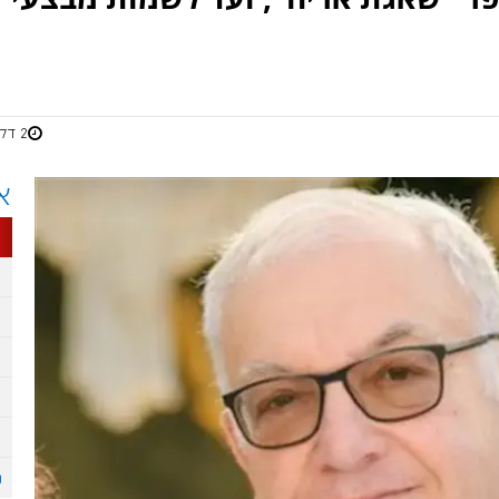
2 דקות
א