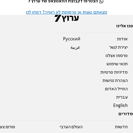
הצטרפו לקבוצת הוואטצאפ של ערוץ 7
מצאתם טעות או פרסומת לא ראויה? דווחו לנו
פנו אלינו
אודות
Pусский
יצירת קשר
عربية
פרסמו אצלנו
תנאי שימוש
מדיניות פרטיות
הצהרת נגישות
המייל האדום
עברית
English
מדורים
חדשות
העולם הערבי
פורום צע