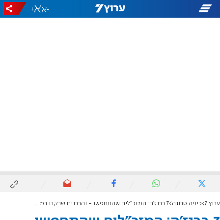
+
-
ערוץ 7
כיפה סרוגה
7 ברנז'ה: המזכ"לים שהתחפשו - והרבנים שרקדו במקלט