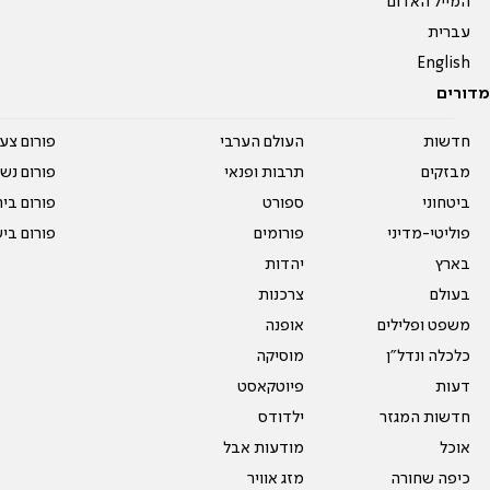
המייל האדום
עברית
English
מדורים
חדשות
העולם הערבי
פורום צע
מבזקים
תרבות ופנאי
פורום נשו
ביטחוני
ספורט
פורום בי
פוליטי-מדיני
פורומים
פורום בי
בארץ
יהדות
בעולם
צרכנות
משפט ופלילים
אופנה
כלכלה ונדל"ן
מוסיקה
דעות
פיוטקאסט
חדשות המגזר
ילדודס
אוכל
מודעות אבל
כיפה שחורה
מזג אוויר