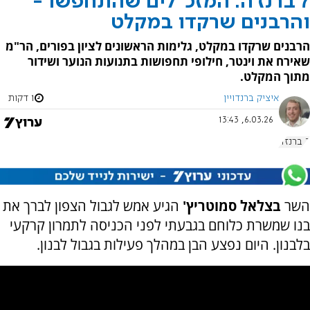
7 ברנז'ה: המזכ"לים שהתחפשו -
והרבנים שרקדו במקלט
הרבנים שרקדו במקלט, גלימות הראשונים לציון בפורים, הר"מ
שאירח את וינטר, חילופי תחפושות בתנועות הנוער ושידור
מתוך המקלט.
איציק ברנדויין
1 דקות
6.03.26, 13:43
7 ברנז'ה
השר
בצלאל סמוטריץ'
הגיע אמש לגבול הצפון לברך את
בנו שמשרת כלוחם בגבעתי לפני הכניסה לתמרון קרקעי
בלבנון. היום נפצע הבן במהלך פעילות בגבול לבנון.