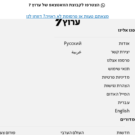
הצטרפו לקבוצת הוואטצאפ של ערוץ 7
מצאתם טעות או פרסומת לא ראויה? דווחו לנו
פנו אלינו
אודות
Pусский
יצירת קשר
عربية
פרסמו אצלנו
תנאי שימוש
מדיניות פרטיות
הצהרת נגישות
המייל האדום
עברית
English
מדורים
חדשות
העולם הערבי
פורום צע