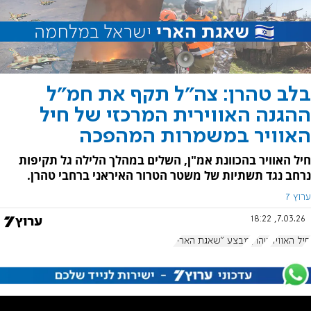
בלב טהרן: צה"ל תקף את חמ"ל
ההגנה האווירית המרכזי של חיל
האוויר במשמרות המהפכה
חיל האוויר בהכוונת אמ"ן, השלים במהלך הלילה גל תקיפות
נרחב נגד תשתיות של משטר הטרור האיראני ברחבי טהרן.
ערוץ 7
7.03.26, 18:22
חיל האוויר
טהרן
מבצע "שאגת הארי"