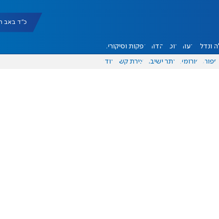
כ"ד באב תשפ"ו |
 ונדל"ן
דעות
אוכל
יהדות
הפקות וסיקורים
ספורט
פורומים
אתר ישיבה
יצירת קשר
עוד