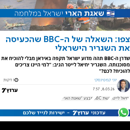
צפו: השאלה של ה-BBC שהכעיסה
את השגריר הישראלי
שדרן ה-BBC תהה מדוע ישראל תקפה באיראן מבלי להוכיח את
מסוכנותה. השגריר יחיאל לייטר הגיב: "למי היינו צריכים
להוכיח? לכם?"
יוני קמפינסקי
1 דקות
8.03.26, 7:57
יחיאל לייטר
רשת BBC
מבצע "שאגת הארי"