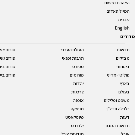
הצהרת נגישות
המייל האדום
עברית
English
מדורים
חדשות
העולם הערבי
פורום צע
מבזקים
תרבות ופנאי
פורום נשו
ביטחוני
ספורט
פורום בי
פוליטי-מדיני
פורומים
פורום בי
בארץ
יהדות
בעולם
צרכנות
משפט ופלילים
אופנה
כלכלה ונדל"ן
מוסיקה
דעות
פיוטקאסט
חדשות המגזר
ילדודס
אוכל
מודעות אבל