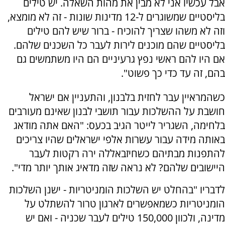
אבל עכשיו אני לא מבין את מהות השאלה. יש טילים
בליסטיים שמשוגרים ל-12 מדינות שונות - זה לא מומצא,
וזה לא משהו שצריך להוכיח - ברור שיש להם טילים
בליסטיים שהם מוכנים לירות לעבר כל השכנים שלהם.
אם היו להם ראשי נפץ גרעיניים הם היו משתמשים גם
בהם, זה עד כדי כך פשוט".
כשהמראיין עבר לחזית בלבנון, והתעניין אם ישראל
חושבת על ההשלכות עבור תושבי לבנון שאינם מעורבים
בלחימה, השגריר לייטר הגיב בכעס: "האם אתה מודאג
באותה מידה עבור עשרות אלפי ישראלים שהיו צריכים
להתפנות מבתיהם כשחיזבאללה ירה רקטות לעבר
היישובים שלהם? לא נראה שזה מדאיג אותך יותר מדי".
לדבריו "בהחלט יש השלכות הומניטריות - ישנן השלכות
הומניטריות כשמאפשרים לארגון טרור להשתלט על
מדינה, ולכוון 150,000 טילים לעבר שכניה - ואם יש