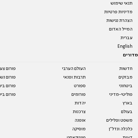
תנאי שימוש
מדיניות פרטיות
הצהרת נגישות
המייל האדום
עברית
English
מדורים
חדשות
העולם הערבי
פורום צע
מבזקים
תרבות ופנאי
פורום נשו
ביטחוני
ספורט
פורום בי
פוליטי-מדיני
פורומים
פורום בי
בארץ
יהדות
בעולם
צרכנות
משפט ופלילים
אופנה
כלכלה ונדל"ן
מוסיקה
דעות
פיוטקאסט