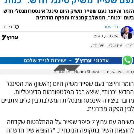
נעם שפייר משיק סינגל חדש: "כנות"
הזמר והיוצר נעם שפייר משיק היום סינגל אינסטרומנטלי חדש
בשם "כנות", המשלב קמנצ'ה והפקה מודרנית
דביר עמר
1 דקות
8.03.26, 21:40
זמרים
נעם שפייר
שיר חדש
כֵּנוּת - נעם שפייר | Sincerity - Noam Shpayer
הזמר והיוצר נעם שפייר משיק היום (ראשון) את הסינגל
החדש "כנות", שיצא בכל הפלטפורמות הדיגיטליות.
מדובר ביצירה אינסטרומנטלית המשלבת בין כלים אתניים
לבין הפקה מודרנית.
בשיחה עם ערוץ 7 סיפר שפייר על ההתלבטות שקדמה
להוצאת השיר בתקופה הנוכחית, "להוציא שיר חדש זה