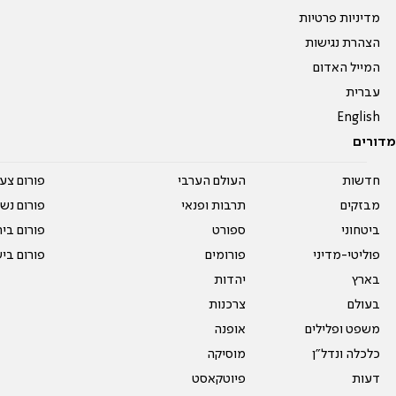
מדיניות פרטיות
הצהרת נגישות
המייל האדום
עברית
English
מדורים
חדשות
העולם הערבי
פורום צע
מבזקים
תרבות ופנאי
פורום נשו
ביטחוני
ספורט
פורום בי
פוליטי-מדיני
פורומים
פורום בי
בארץ
יהדות
בעולם
צרכנות
משפט ופלילים
אופנה
כלכלה ונדל"ן
מוסיקה
דעות
פיוטקאסט