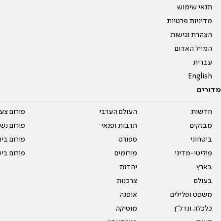
תנאי שימוש
מדיניות פרטיות
הצהרת נגישות
המייל האדום
עברית
English
מדורים
חדשות
העולם הערבי
פורום צע
מבזקים
תרבות ופנאי
פורום נשו
ביטחוני
ספורט
פורום בי
פוליטי-מדיני
פורומים
פורום בי
בארץ
יהדות
בעולם
צרכנות
משפט ופלילים
אופנה
כלכלה ונדל"ן
מוסיקה