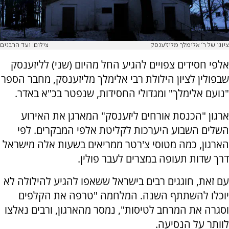
ציונו של ר' אלימלך מליז'ענסק
צילום: ועד הרבנים
אלפי חסידים צפויים להגיע החל מהיום (שני) לליזענסק
שבפולין לציון הילולת רבי אלימלך מליזענסק, מחבר הספר
"נועם אלימלך" ומגדולי החסידות, שנפטר בכ"א באדר.
ארגון "הכנסת אורחים ליזענסק" המארגן את האירוע
השלים השבוע היערכות לקליטת אלפי המבקרים. לפי
הארגון, כמה מטוסי צ'רטר ממריאים בשעות אלה מישראל
דרך שדות תעופה במצרים לעבר פולין.
עם זאת, חוגגים רבים בישראל ששאפו להגיע להילולה לא
יוכלו להשתתף השנה. המלחמה "טרפה את הקלפים
וסגרה את המרחב לטיסות", נמסר מהארגון, ורבים נאלצו
לוותר על הנסיעה.