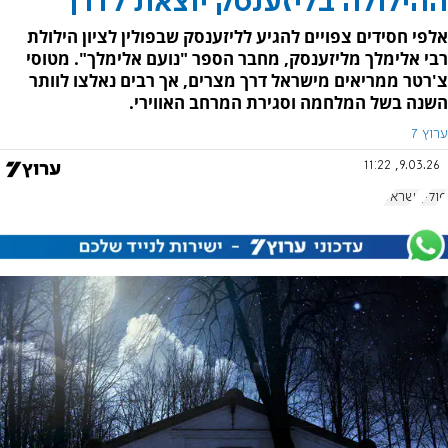
ההילולה בליזענסק יוצאת לדרך
אלפי חסידים צפויים להגיע לליזענסק שבפולין לציון הילולת
רבי אלימלך מליזענסק, מחבר הספר "נועם אלימלך". מטוסי
צ'רטר ממריאים מישראל דרך מצרים, אך רבים נאלצו לוותר
השנה בשל המלחמה וסגירת המרחב האווירי.
ערוץ 7
9.03.26, 11:22
פולין
ישראל