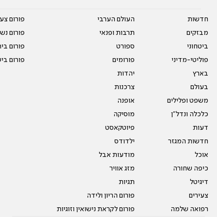
חדשות
העולם הערבי
פורום צע
מבזקים
תרבות ופנאי
פורום נשו
ביטחוני
ספורט
פורום בי
פוליטי-מדיני
פורומים
פורום בי
בארץ
יהדות
בעולם
צרכנות
משפט ופלילים
אופנה
כלכלה ונדל"ן
מוסיקה
דעות
פיוטקאסט
חדשות המגזר
ילדודס
אוכל
מודעות אבל
כיפה שחורה
מזג אוויר
דיגיטל
תגיות
צעירים
פורום הריון ולידה
רפואה שלמה
פורום לקראת נישואין וזוגיות