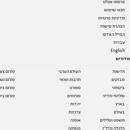
פרסמו אצלנו
תנאי שימוש
מדיניות פרטיות
הצהרת נגישות
המייל האדום
עברית
English
מדורים
חדשות
העולם הערבי
פורום צע
מבזקים
תרבות ופנאי
פורום נשו
ביטחוני
ספורט
פורום בי
פוליטי-מדיני
פורומים
פורום בי
בארץ
יהדות
בעולם
צרכנות
משפט ופלילים
אופנה
כלכלה ונדל"ן
מוסיקה