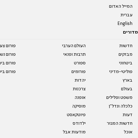
המייל האדום
עברית
English
מדורים
חדשות
העולם הערבי
פורום צע
מבזקים
תרבות ופנאי
פורום נשו
ביטחוני
ספורט
פורום בי
פוליטי-מדיני
פורומים
פורום בי
בארץ
יהדות
בעולם
צרכנות
משפט ופלילים
אופנה
כלכלה ונדל"ן
מוסיקה
דעות
פיוטקאסט
חדשות המגזר
ילדודס
אוכל
מודעות אבל