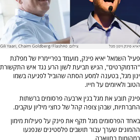
יאיא פינק וינון מגל
צילום: Gili Yaari, Chaim Goldberg/Flash90
פעיל השמאל יאיא פינק, מועמד בפריימריז של מפלגת
"הדמוקרטים", הגיש תביעת לשון הרע נגד איש התקשורת
ינון מגל, בטענה למסע הסתה שהוביל לפגיעה בשמו
הטוב ולאיומים על חייו.
פינק תובע את מגל בגין ארבעה פרסומים ברשתות
החברתיות, שבהן צופה קהל של כחצי מיליון עוקבים.
באחד הפרסומים מגל תקף את פינק על פעילות מימון
ההמונים שערך עבור תושבים פלסטינים שנפגעו
במהומות בחווארה.