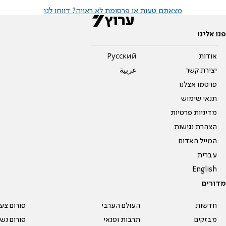
מצאתם טעות או פרסומת לא ראויה? דווחו לנו
פנו אלינו
אודות
Pусский
יצירת קשר
عربية
פרסמו אצלנו
תנאי שימוש
מדיניות פרטיות
הצהרת נגישות
המייל האדום
עברית
English
מדורים
חדשות
העולם הערבי
פורום צע
מבזקים
תרבות ופנאי
פורום נשו