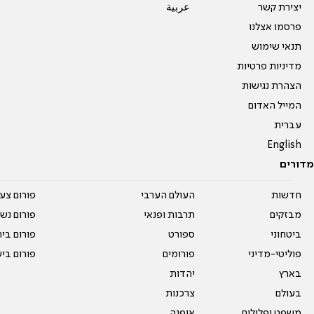
יצירת קשר
عربية
פרסמו אצלנו
תנאי שימוש
מדיניות פרטיות
הצהרת נגישות
המייל האדום
עברית
English
מדורים
חדשות
העולם הערבי
פורום צע
מבזקים
תרבות ופנאי
פורום נשו
ביטחוני
ספורט
פורום בי
פוליטי-מדיני
פורומים
פורום בי
בארץ
יהדות
בעולם
צרכנות
משפט ופלילים
אופנה