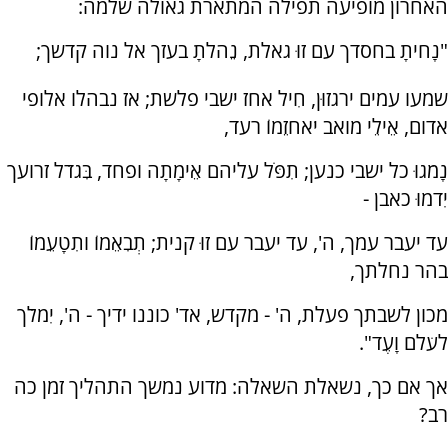
האחרון מופיעה תפילה המתארת גאולה שלמה:
"נָחיתָ בחסדך עם זוּ גאלת, נֵהלתָ בעזך אל נוה קדשך;
שמעו עמים ירגזוּן, חִיל אחז יֹשבי פלשת; אז נבהלו אלופי
אדום, אֵילֵי מואב יֹאחזֵמוֹ רעד,
נָמֹגוּ כל ישבי כנען; תִפֹּל עליהם אֵימָתָה ופחד, בִּגדֹל זרועך
יִדמוּ כאבן -
עד יעבֹר עמך, ה', עד יעבר עם זוּ קנית; תְבִאֵמוֹ ותִטָעֵמוֹ
בהר נחלתך,
מכון לשבתך פעלת, ה' - מקדש, אד' כוננו ידיך - ה', יִמלֹך
לעֹלם וָעֶד".
אך אם כך, נשאלת השאלה: מדוע נמשך התהליך זמן כה
רב?