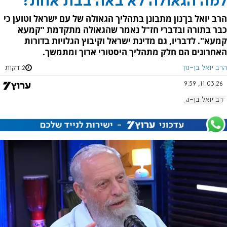
למה הגאולה לא באה בבת אחת?
הרב יואל בן־נון מתבונן בתהליך הגאולה של עם ישראל וטוען כי
כבר בתורה ובדברי חז"ל נאמר שהגאולה מתקדמת "קמעא
קמעא". לדבריו, גם מדינת ישראל וקיבוץ הגלויות בדורות
האחרונים הם חלק מתהליך היסטורי ארוך ומתמשך.
הרב יואל בן-נון
2 דקות
11.03.26, 9:59
הרב יואל בן-נון