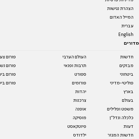
מדיניות פרטיות
הצהרת נגישות
המייל האדום
עברית
English
מדורים
חדשות
העולם הערבי
פורום צע
מבזקים
תרבות ופנאי
פורום נשו
ביטחוני
ספורט
פורום בי
פוליטי-מדיני
פורומים
פורום בי
בארץ
יהדות
בעולם
צרכנות
משפט ופלילים
אופנה
כלכלה ונדל"ן
מוסיקה
דעות
פיוטקאסט
חדשות המגזר
ילדודס