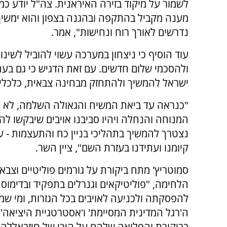
לשמור על מיקוד בזירה האיראנית. צה"ל יודע כמ
מענה מקביל בהתקפה ובהגנה בצפון והוא ימשיך 
נדרשים לאורך רוח ונחישות", אמר.
עוד הוסיף כי ניצחון במערכה עשוי להוביל לשינוי
ולהסכמי שלום חדשים. עם זאת הדגיש כי גם בעת
ישראל להמשיך ולהתחזק מבחינה צבאית, כלכלית
"כנראה עד ביאת המשיח והגאולה השלמה, לא נ
המנוחה והנחלה ויהיו סביבנו אויבים שיבקשו לה
נצטרך להמשיך בתהליכי בניין כח והתעצמות - ער
קיומנו ועתידנו בעזרת השם", ציין השר.
סמוטריץ' מתח ביקורת על גורמים פוליטיים וצ
הלחימה, "פוליטיקאים וגנרלים בתפקיד ובדימוס
להפסקתה ולכניעה לאויבים בכל הגזרות, ומי שמש
ה'רגל המדינית המסיימת' ו'אסטרטגיית היציאה'
בביקורת והפליאה שלהם על הירי של חיזבאללה"