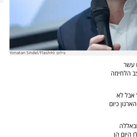
צילום: Yonatan Sindel/Flash90
 עשר
צב הלחימה
 אבל לא
הארגון כיום
זבאללה
ו היום הן