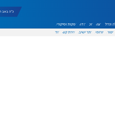
כ"ה באב תשפ"ו |
 ונדל"ן
דעות
אוכל
יהדות
הפקות וסיקורים
ספורט
פורומים
אתר ישיבה
יצירת קשר
עוד