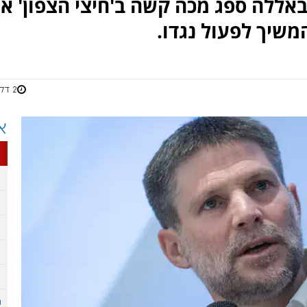
באללה ספג מכה קשה ב'חיצי הצפון' א
משיך לפעול נגדו.
2 דקות
א