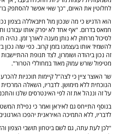
לחלוטין את האיום, "כך שאי אפשר להסתפק בו".
הוא הדגיש כי מה שנכון מול חיזבאללה בצפון נכון
חמאס בדרום. "אף אחד לא יפרק אותו עבורנו וח
לסיכול מרחוק לא נותן מענה לאורך זמן. נהיה חי
להשמיד אותו בעצמנו בזמן קרוב. כפי שזה נכון בל
זה נכון ביהודה ושומרון, לצד תנופת ההתיישבות א
מטיפול שורש עמוק מאוד במחוללי הטרור".
שר האוצר ציין כי לצה"ל קיימות תוכניות להכר
הנוכחית ללא מימושן. לדבריו, השאלה המרכזית הי
על זה וננהל את זה לפי האינטרסים שלנו והתכני
בנוסף התייחס גם לאיראן ואמר כי נפילת המשט
לדבריו, ללא התמיכה האיראנית יהפכו הארגונים 
"לכן לעת עתה, גם לשם ביטחון תושבי הצפון והד