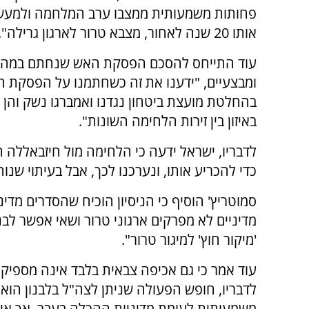
פחותות משמעותית ממצבו ערב המלחמה ולמעשה
אותו 20 שנה לאחור, מצבא טרור לארגון גרילה".
עוד התייחס להסכם הפסקת האש שנחתם במהלך 
ומבצעיים, "ידענו את זה כשחתמנו על הפסקת ה
בהחלטת מועצת ביטחון נגדנו ואמברגו נשק והן ב
באיזון בין זירות הלחימה השונות".
לדבריו, ישראל ידעה כי הלחימה מול חיזבאללה 
כדי להכריע אותו, ונערכנו לכך, אבל בעיתוי שנו
סמוטריץ' הוסיף כי הניסיון הוכיח שהסדרים מדי
מדיניים לא מפרקים ארגוני טרור ושאי אפשר לבנ
'מיקור חוץ' למיגור טרור".
עוד אמר כי גם אכיפה צבאית בלבד אינה מספיקה 
לדבריו, חופש הפעולה שניתן לצה"ל בלבנון הו
משמעותית לעומת מדיניות ההכלה בעבר, אך אינ