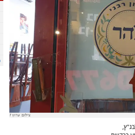
צילום: ערוץ 7
ג"ץ,