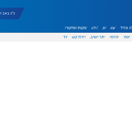
כ"ג באב תשפ"ו |
 ונדל"ן
דעות
אוכל
יהדות
הפקות וסיקורים
ספורט
פורומים
אתר ישיבה
יצירת קשר
עוד