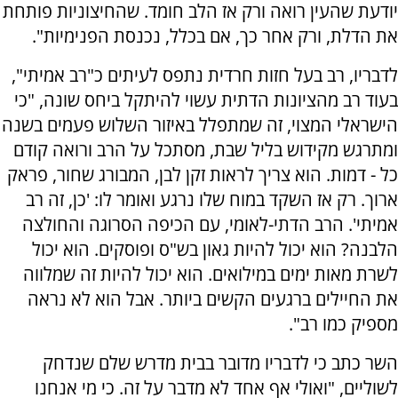
יודעת שהעין רואה ורק אז הלב חומד. שהחיצוניות פותחת
את הדלת, ורק אחר כך, אם בכלל, נכנסת הפנימיות".
לדבריו, רב בעל חזות חרדית נתפס לעיתים כ"רב אמיתי",
בעוד רב מהציונות הדתית עשוי להיתקל ביחס שונה, "כי
הישראלי המצוי, זה שמתפלל באיזור השלוש פעמים בשנה
ומתרגש מקידוש בליל שבת, מסתכל על הרב ורואה קודם
כל - דמות. הוא צריך לראות זקן לבן, המבורג שחור, פראק
ארוך. רק אז השקד במוח שלו נרגע ואומר לו: 'כן, זה רב
אמיתי'. הרב הדתי-לאומי, עם הכיפה הסרוגה והחולצה
הלבנה? הוא יכול להיות גאון בש"ס ופוסקים. הוא יכול
לשרת מאות ימים במילואים. הוא יכול להיות זה שמלווה
את החיילים ברגעים הקשים ביותר. אבל הוא לא נראה
מספיק כמו רב".
השר כתב כי לדבריו מדובר בבית מדרש שלם שנדחק
לשוליים, "ואולי אף אחד לא מדבר על זה. כי מי אנחנו