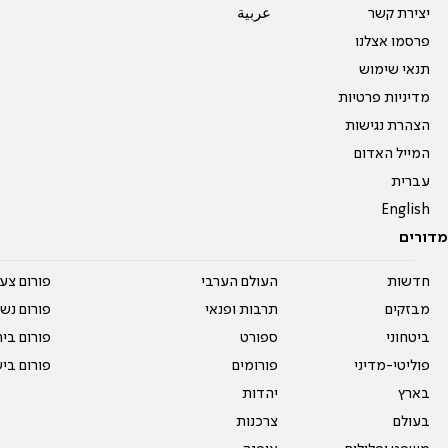
יצירת קשר
عربية
פרסמו אצלנו
תנאי שימוש
מדיניות פרטיות
הצהרת נגישות
המייל האדום
עברית
English
מדורים
חדשות
העולם הערבי
פורום צע
מבזקים
תרבות ופנאי
פורום נשו
ביטחוני
ספורט
פורום בי
פוליטי-מדיני
פורומים
פורום בי
בארץ
יהדות
בעולם
צרכנות