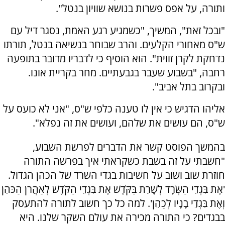
ותורה, על אפס פשרות בנושא שוויון בנטל".
"ובכל זאת", המשיך, "כשמגיע רגע האמת, נסגר דיל עם
ש"ס מאחורי הקלעים. והרב שבוחר בנשיאה בנטל, תורתו
נדחקת לקרן זווית". הוא הוסיף כי לדבריו מדובר בתופעה
רחבה, "בשבוע שעבר בגבעתיים. מחר בקריית אונו.
ובקרוב בתל אביב".
אליהו הדגיש כי אין לו טענה כלפי ש"ס, "אני לא כועס על
ש"ס, הם עושים את שלהם, ועושים את זה נפלא".
בהמשך הפוסט קשר את הדברים לפרשת השבוע,
"חשבתי על זה בשבת כשקראתי איך בפרשה התורה
חוזרת שוב ושוב על חשיבות בגדי השרד של הכהן הגדול.
'אֶת בִּגְדֵי הַשְּׂרָד לְשָׁרֵת בַּקֹּדֶשׁ אֶת בִּגְדֵי הַקֹּדֶשׁ לְאַהֲרֹן הַכֹּהֵן
וְאֶת בִּגְדֵי בָנָיו לְכַהֵן'. למה כל כך חשוב לתורה להתעסק
בבגדים? כי התורה מכירה את עולם השקר שלנו. היא