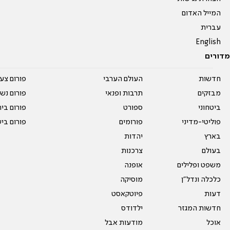
המייל האדום
עברית
English
מדורים
חדשות
העולם הערבי
פורום צע
מבזקים
תרבות ופנאי
פורום נשו
ביטחוני
ספורט
פורום בי
פוליטי-מדיני
פורומים
פורום בי
בארץ
יהדות
בעולם
צרכנות
משפט ופלילים
אופנה
כלכלה ונדל"ן
מוסיקה
דעות
פיוטקאסט
חדשות המגזר
ילדודס
אוכל
מודעות אבל