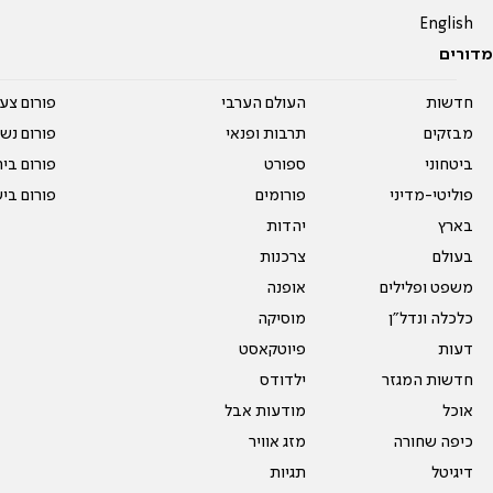
English
מדורים
חדשות
העולם הערבי
פורום צע
מבזקים
תרבות ופנאי
פורום נשו
ביטחוני
ספורט
פורום בי
פוליטי-מדיני
פורומים
פורום בי
בארץ
יהדות
בעולם
צרכנות
משפט ופלילים
אופנה
כלכלה ונדל"ן
מוסיקה
דעות
פיוטקאסט
חדשות המגזר
ילדודס
אוכל
מודעות אבל
כיפה שחורה
מזג אוויר
דיגיטל
תגיות