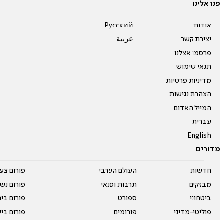
פנו אלינו
אודות
Pусский
יצירת קשר
عربية
פרסמו אצלנו
תנאי שימוש
מדיניות פרטיות
הצהרת נגישות
המייל האדום
עברית
English
מדורים
חדשות
העולם הערבי
פורום צע
מבזקים
תרבות ופנאי
פורום נשו
ביטחוני
ספורט
פורום בי
פוליטי-מדיני
פורומים
פורום בי