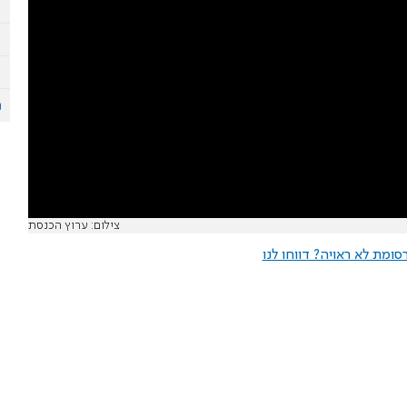
צילום: ערוץ הכנסת
ומת לא ראויה? דווחו לנו