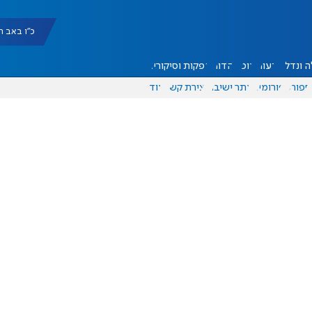
כ"ו באב תשפ"ו |
 ונדל"ן
דעות
אוכל
יהדות
הפקות וסיקורים
ספורט
פורומים
אתר ישיבה
יצירת קשר
עוד